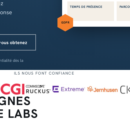
ez
TEMPS DE PRÉSENCE
PARCO
ponse
GDPR
vous obtenez
ialité dès la
ILS NOUS FONT CONFIANCE
IGNES
E LABS