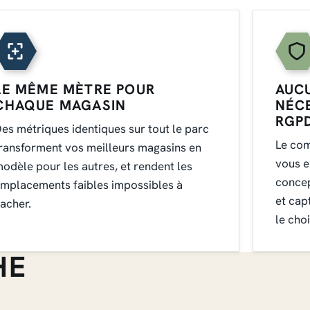
LE MÊME MÈTRE POUR
AUC
CHAQUE MAGASIN
NÉCE
RGP
es métriques identiques sur tout le parc
Le com
ransforment vos meilleurs magasins en
vous e
odèle pour les autres, et rendent les
concep
mplacements faibles impossibles à
et cap
acher.
le choi
HE