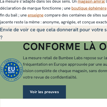
La mesure s’adapte dans les deux sens. Un
magasin amiral
l
déclaration de marque fonctionne ; une
boutique éphémère
fin du bail ; une
enseigne
compare des centaines de sites su
jacente reste la même : anonyme, agrégée, et conçue exact
Envie de voir ce que cela donnerait pour votre s
?
CONFORME LÀ O
La mesure retail de Bumbee Labs repose sur l
fréquentation en Europe approuvée par une au
vision complète de chaque magasin, sans donn
votre revue de confidentialité.
Voir les preuves