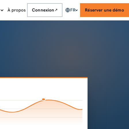
À propos
Connexion
FR
Réserver une démo
↗