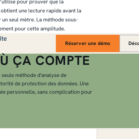
’utilise pour prouver que la
obtient une lecture rapide avant la
r un seul mètre. La méthode sous-
ement pour cette amplitude.
ite
Réserver une démo
Déco
Ù ÇA COMPTE
a seule méthode d'analyse de
torité de protection des données. Une
ée personnelle, sans complication pour