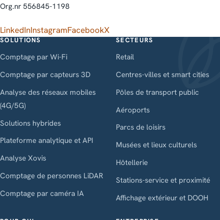
Org.nr 556845-1198
LinkedIn
Instagram
Facebook
X
SOLUTIONS
SECTEURS
Comptage par Wi-Fi
Retail
Comptage par capteurs 3D
Centres-villes et smart cities
Analyse des réseaux mobiles
Pôles de transport public
(4G/5G)
Aéroports
Solutions hybrides
Parcs de loisirs
Plateforme analytique et API
Musées et lieux culturels
Analyse Xovis
Hôtellerie
Comptage de personnes LiDAR
Stations-service et proximité
Comptage par caméra IA
Affichage extérieur et DOOH