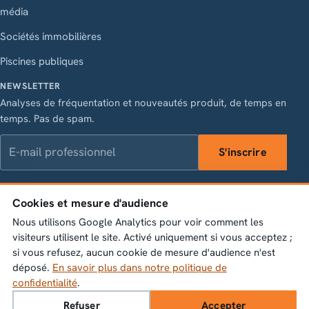
média
Sociétés immobilières
Piscines publiques
NEWSLETTER
Analyses de fréquentation et nouveautés produit, de temps en
temps. Pas de spam.
E-mail professionnel
S'inscrire
Cookies et mesure d'audience
LinkedIn
Instagram
Facebook
X
Nous utilisons Google Analytics pour voir comment les
Vasagatan 28, 111 20 Stockholm · Org.nr 556845-1198 ·
visiteurs utilisent le site. Activé uniquement si vous acceptez ;
info@bumbeelabs.se
si vous refusez, aucun cookie de mesure d'audience n'est
déposé.
En savoir plus dans notre politique de
© 2026 Bumbee Labs AB. Tous droits réservés.
confidentialité
.
Politique de confidentialité
Paramètres des cookies
Refuser
Accepter