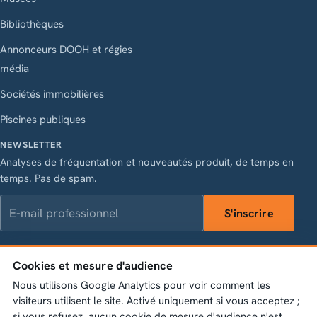
Bibliothèques
Annonceurs DOOH et régies
média
Sociétés immobilières
Piscines publiques
NEWSLETTER
Analyses de fréquentation et nouveautés produit, de temps en
temps. Pas de spam.
E-mail professionnel
S'inscrire
Cookies et mesure d'audience
LinkedIn
Instagram
Facebook
X
Nous utilisons Google Analytics pour voir comment les
Vasagatan 28, 111 20 Stockholm · Org.nr 556845-1198 ·
visiteurs utilisent le site. Activé uniquement si vous acceptez ;
info@bumbeelabs.se
si vous refusez, aucun cookie de mesure d'audience n'est