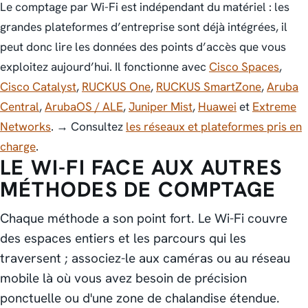
Le comptage par Wi-Fi est indépendant du matériel : les
grandes plateformes d’entreprise sont déjà intégrées, il
peut donc lire les données des points d’accès que vous
exploitez aujourd’hui. Il fonctionne avec
Cisco Spaces
,
Cisco Catalyst
,
RUCKUS One
,
RUCKUS SmartZone
,
Aruba
Central
,
ArubaOS / ALE
,
Juniper Mist
,
Huawei
et
Extreme
Networks
. → Consultez
les réseaux et plateformes pris en
charge
.
LE WI-FI FACE AUX AUTRES
MÉTHODES DE COMPTAGE
Chaque méthode a son point fort. Le Wi-Fi couvre
des espaces entiers et les parcours qui les
traversent ; associez-le aux caméras ou au réseau
mobile là où vous avez besoin de précision
ponctuelle ou d'une zone de chalandise étendue.