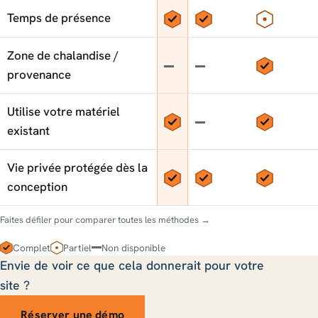
Oui
Oui
Partiel
Temps de présence
Zone de chalandise /
Non
Non
Oui
provenance
Utilise votre matériel
Oui
Non
Oui
existant
Vie privée protégée dès la
Oui
Oui
Oui
conception
Faites défiler pour comparer toutes les méthodes →
Complet
Partiel
Non disponible
Envie de voir ce que cela donnerait pour votre
site ?
Réserver une démo