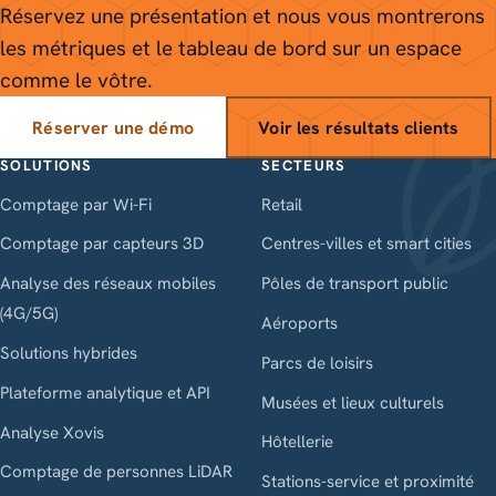
Réservez une présentation et nous vous montrerons
les métriques et le tableau de bord sur un espace
comme le vôtre.
Réserver une démo
Voir les résultats clients
SOLUTIONS
SECTEURS
Comptage par Wi-Fi
Retail
Comptage par capteurs 3D
Centres-villes et smart cities
Analyse des réseaux mobiles
Pôles de transport public
(4G/5G)
Aéroports
Solutions hybrides
Parcs de loisirs
Plateforme analytique et API
Musées et lieux culturels
Analyse Xovis
Hôtellerie
Comptage de personnes LiDAR
Stations-service et proximité