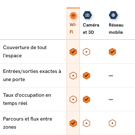
Wi-
Caméra
Réseau
Fi
et 3D
mobile
Capacité
Le Wi-Fi face aux autres méthodes de comptage
Couverture de tout
Oui
Partiel
Oui
l'espace
Entrées/sorties exactes à
Partiel
Oui
Non
une porte
Taux d'occupation en
Partiel
Oui
Non
temps réel
Parcours et flux entre
Oui
Partiel
Partiel
zones