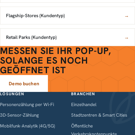
Flagship-Stores (Kundentyp)
→
Retail Parks (Kundentyp)
→
MESSEN SIE IHR POP-UP,
SOLANGE ES NOCH
GEÖFFNET IST
Demo buchen
LÖSUNGEN
BRANCHEN
Personenzählung per Wi-Fi
Einzelhandel
3D-Sensor-Zählung
Stadtzentren & Smart Cities
Mobilfunk-Analytik (4G/5G)
Öffentliche
Verkehrsknotenpunkte