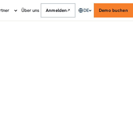
rtner
Über uns
Anmelden
DE
Demo buchen
↗