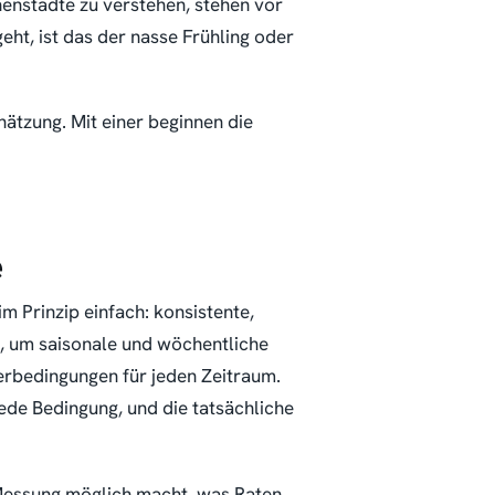
enstädte zu verstehen, stehen vor
t, ist das der nasse Frühling oder
hätzung. Mit einer beginnen die
e
im Prinzip einfach: konsistente,
 um saisonale und wöchentliche
erbedingungen für jeden Zeitraum.
jede Bedingung, und die tatsächliche
s Messung möglich macht, was Raten