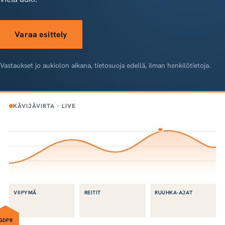
Varaa esittely
Vastaukset jo aukiolon aikana, tietosuoja edellä, ilman henkilötietoja.
KÄVIJÄVIRTA · LIVE
VIIPYMÄ
REITIT
RUUHKA-AJAT
GDPR