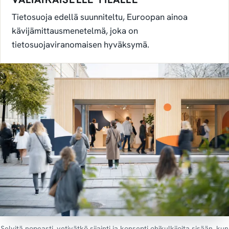
Tietosuoja edellä suunniteltu, Euroopan ainoa
kävijämittausmenetelmä, joka on
tietosuojaviranomaisen hyväksymä.
Selvitä nopeasti, vetivätkö sijainti ja konsepti ohikulkijoita sisään, kun