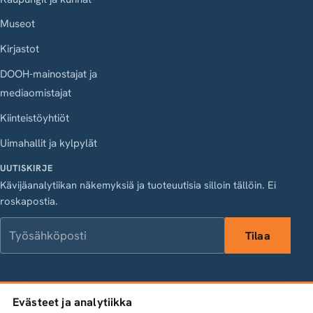
Museot
Kirjastot
DOOH-mainostajat ja
mediaomistajat
Kiinteistöyhtiöt
Uimahallit ja kylpylät
UUTISKIRJE
Kävijäanalytiikan näkemyksiä ja tuoteuutisia silloin tällöin. Ei
roskapostia.
Työsähköposti
Tilaa
LinkedIn
Instagram
Facebook
X
Evästeet ja analytiikka