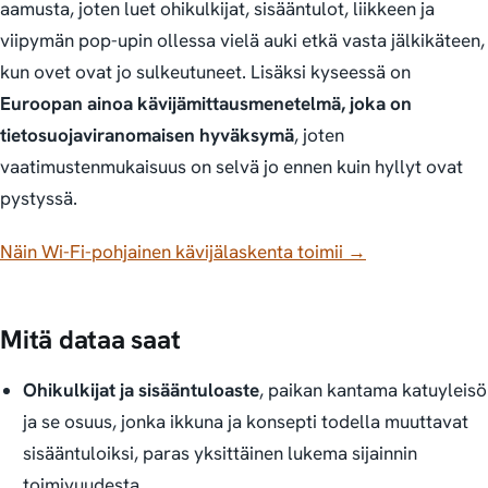
aamusta, joten luet ohikulkijat, sisääntulot, liikkeen ja
viipymän
pop-upin ollessa vielä auki
etkä vasta jälkikäteen,
kun ovet ovat jo sulkeutuneet. Lisäksi kyseessä on
Euroopan ainoa kävijämittausmenetelmä, joka on
tietosuojaviranomaisen hyväksymä
, joten
vaatimustenmukaisuus on selvä jo ennen kuin hyllyt ovat
pystyssä.
Näin Wi-Fi-pohjainen kävijälaskenta toimii →
Mitä dataa saat
Ohikulkijat ja sisääntuloaste
, paikan kantama katuyleisö
ja se osuus, jonka ikkuna ja konsepti todella muuttavat
sisääntuloiksi, paras yksittäinen lukema sijainnin
toimivuudesta.