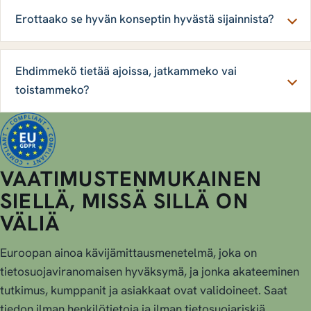
Erottaako se hyvän konseptin hyvästä sijainnista?
Ehdimmekö tietää ajoissa, jatkammeko vai
toistammeko?
VAATIMUSTENMUKAINEN
SIELLÄ, MISSÄ SILLÄ ON
VÄLIÄ
Euroopan ainoa kävijämittausmenetelmä, joka on
tietosuojaviranomaisen hyväksymä, ja jonka akateeminen
tutkimus, kumppanit ja asiakkaat ovat validoineet. Saat
tiedon ilman henkilötietoja ja ilman tietosuojariskiä.