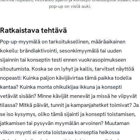
pop-up on vielä auki.
Ratkaistava tehtävä
Pop-up-myymälä on tarkoituksellinen, määräaikainen
kokeilu: brändiaktivointi, sesonkimyymälä tai uuden
sijainnin tai konseptin testi ennen vuokrasopimukseen
sitoutumista. Koska se on lyhyt ja kallis, tarvitset näyttöä
nopeasti
:
Kuinka paljon kävijävirtaa tämä paikka todella
kantaa? Kuinka monta ohikulkijaa ikkuna ja konsepti
vetävät sisään? Minne kävijät menevät ja missä he viipyvät
tilassa? Mitkä päivät, tunnit ja kampanjahetket toimivat? Ja
se iso kysymys, oliko tämä sijainti ja konsepti toistamisen,
jatkamisen tai pysyvän myymälän arvoinen?
Muutaman
viikon myynti ei erota loistavaa konseptia heikossa