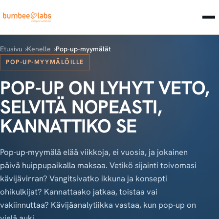
Etusivu
Kenelle
Pop-up-myymälät
POP-UP-MYYMÄLÖILLE
POP-UP ON LYHYT VETO,
SELVITÄ NOPEASTI,
KANNATTIKO SE
Pop-up-myymälä elää viikkoja, ei vuosia, ja jokainen
päivä huippupaikalla maksaa. Vetikö sijainti toivomasi
kävijävirran? Vangitsivatko ikkuna ja konsepti
ohikulkijat? Kannattaako jatkaa, toistaa vai
vakiinnuttaa? Kävijäanalytiikka vastaa, kun pop-up on
vielä auki.