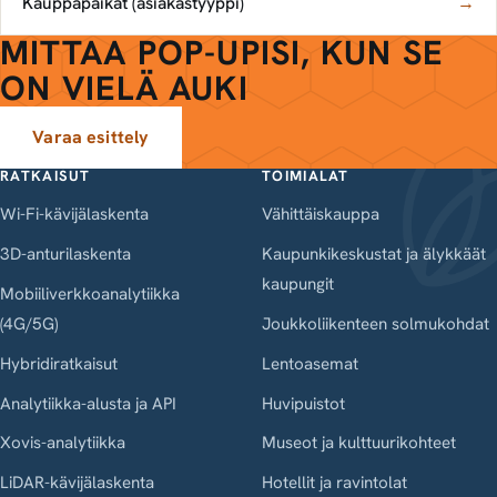
Kauppapaikat (asiakastyyppi)
→
MITTAA POP-UPISI, KUN SE
ON VIELÄ AUKI
Varaa esittely
RATKAISUT
TOIMIALAT
Wi-Fi-kävijälaskenta
Vähittäiskauppa
3D-anturilaskenta
Kaupunkikeskustat ja älykkäät
kaupungit
Mobiiliverkkoanalytiikka
(4G/5G)
Joukkoliikenteen solmukohdat
Hybridiratkaisut
Lentoasemat
Analytiikka-alusta ja API
Huvipuistot
Xovis-analytiikka
Museot ja kulttuurikohteet
LiDAR-kävijälaskenta
Hotellit ja ravintolat