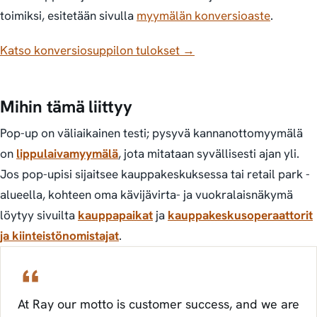
toimiksi, esitetään sivulla
myymälän konversioaste
.
Katso konversiosuppilon tulokset →
Mihin tämä liittyy
Pop-up on
väliaikainen
testi; pysyvä kannanottomyymälä
on
lippulaivamyymälä
, jota mitataan syvällisesti ajan yli.
Jos pop-upisi sijaitsee kauppakeskuksessa tai retail park -
alueella, kohteen oma kävijävirta- ja vuokralaisnäkymä
löytyy sivuilta
kauppapaikat
ja
kauppakeskusoperaattorit
ja kiinteistönomistajat
.
At Ray our motto is customer success, and we are