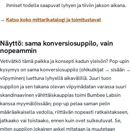
ihmiset todella saapuvat lyhyen ja tiiviin jakson aikana.
→
Katso koko mittarikatalogi ja toimitustavat
Näyttö: sama konversiosuppilo, vain
nopeammin
Vetivätkö tämä paikka ja konsepti kadun yleisön?
Pop-upin
kysymys on sama konversiosuppilo (ohikulkijat → sisään →
viipyminen) luettuna lyhyellä aikavälillä. Juuri tuon
suppilon ja sen takana olevan viipymädatan varassa suuri
skandinaavinen vähittäiskauppias toimi Bumbee Labsin
kanssa myymälöissään; pop-up pelaa saman pelin
määräaikaisella vedolla, riittävän nopeasti ratkaistakseen,
jatkaako vai toistaako, ennen kuin ovet sulkeutuvat. Se,
miten suppilon jokainen askel mitataan ja muutetaan