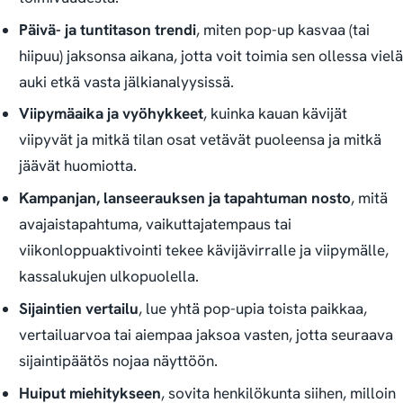
Päivä- ja tuntitason trendi
, miten pop-up kasvaa (tai
hiipuu) jaksonsa aikana, jotta voit toimia sen ollessa vielä
auki etkä vasta jälkianalyysissä.
Viipymäaika ja vyöhykkeet
, kuinka kauan kävijät
viipyvät ja mitkä tilan osat vetävät puoleensa ja mitkä
jäävät huomiotta.
Kampanjan, lanseerauksen ja tapahtuman nosto
, mitä
avajaistapahtuma, vaikuttajatempaus tai
viikonloppuaktivointi tekee kävijävirralle ja viipymälle,
kassalukujen ulkopuolella.
Sijaintien vertailu
, lue yhtä pop-upia toista paikkaa,
vertailuarvoa tai aiempaa jaksoa vasten, jotta seuraava
sijaintipäätös nojaa näyttöön.
Huiput miehitykseen
, sovita henkilökunta siihen, milloin