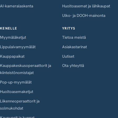
AI-kameralaskenta
Huoltoasemat ja lähikaupat
Ulko- ja DOOH-mainonta
KENELLE
YRITYS
Myymäläketjut
Tietoa meistä
Lippulaivamyymälät
Asiakastarinat
Kauppapaikat
Uutiset
Kauppakeskusoperaattorit ja
Ota yhteyttä
kiinteistönomistajat
Pop-up-myymälät
Huoltoasemaketjut
Liikenneoperaattorit ja
solmukohdat
Kaupungit ja kunnat