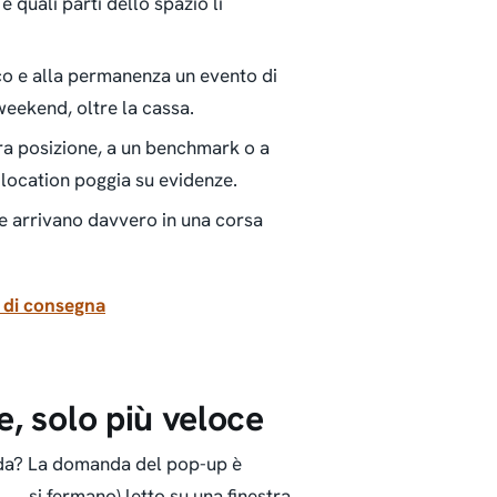
 e quali parti dello spazio li
ico e alla permanenza un evento di
weekend, oltre la cassa.
tra posizione, a un benchmark o a
 location poggia su evidenze.
ne arrivano davvero in una corsa
i di consegna
e, solo più veloce
da?
La domanda del pop-up è
→ si fermano) letto su una finestra