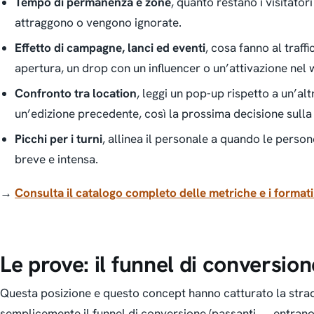
Tempo di permanenza e zone
, quanto restano i visitatori
attraggono o vengono ignorate.
Effetto di campagne, lanci ed eventi
, cosa fanno al traff
apertura, un drop con un influencer o un’attivazione nel 
Confronto tra location
, leggi un pop-up rispetto a un’al
un’edizione precedente, così la prossima decisione sulla
Picchi per i turni
, allinea il personale a quando le perso
breve e intensa.
→
Consulta il catalogo completo delle metriche e i format
Le prove: il funnel di conversion
Questa posizione e questo concept hanno catturato la stra
semplicemente il funnel di conversione (passanti → entrano 