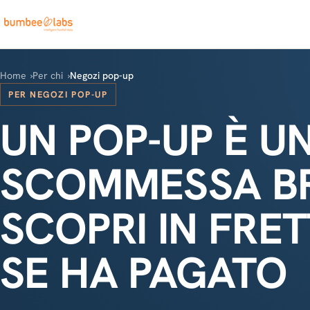
Home
Per chi
Negozi pop-up
PER NEGOZI POP-UP
UN POP-UP È U
SCOMMESSA BR
SCOPRI IN FRE
SE HA PAGATO