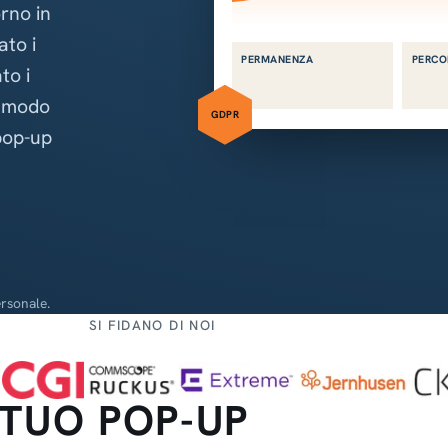
rno in
ato i
PERMANENZA
PERCO
to i
n modo
GDPR
 pop-up
rsonale.
SI FIDANO DI NOI
 TUO POP-UP