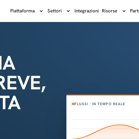
Piattaforma
Settori
Integrazioni
Risorse
Part
NA
EVE,
TTA
FLUSSI · IN TEMPO REALE