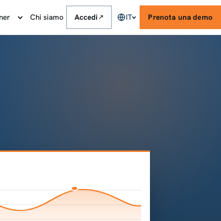
ner
Chi siamo
Accedi
IT
Prenota una demo
↗