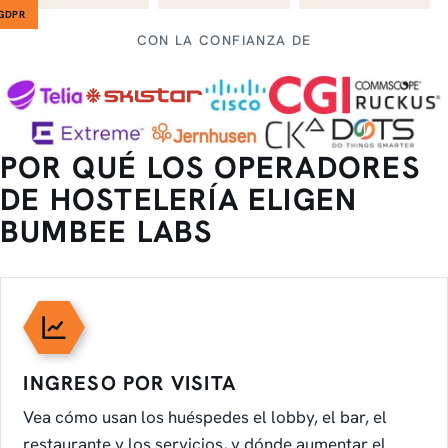
GDPR
CON LA CONFIANZA DE
POR QUÉ LOS OPERADORES
DE HOSTELERÍA ELIGEN
BUMBEE LABS
INGRESO POR VISITA
Vea cómo usan los huéspedes el lobby, el bar, el
restaurante y los servicios, y dónde aumentar el