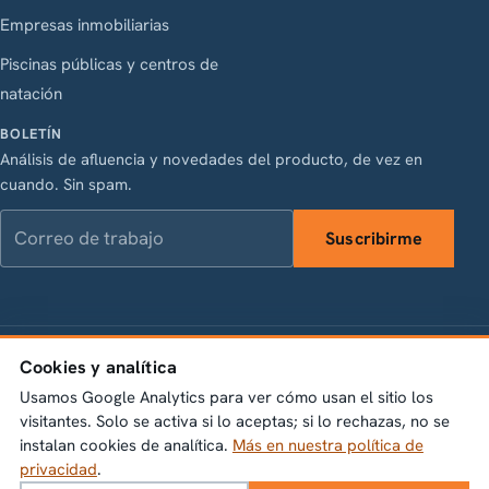
Empresas inmobiliarias
Piscinas públicas y centros de
natación
BOLETÍN
Análisis de afluencia y novedades del producto, de vez en
cuando. Sin spam.
Correo de trabajo
Suscribirme
LinkedIn
Instagram
Facebook
X
Cookies y analítica
Vasagatan 28, 111 20 Stockholm · Org.nr 556845-1198 ·
info@bumbeelabs.se
Usamos Google Analytics para ver cómo usan el sitio los
visitantes. Solo se activa si lo aceptas; si lo rechazas, no se
instalan cookies de analítica.
Más en nuestra política de
© 2026 Bumbee Labs AB. Todos los derechos reservados.
privacidad
.
Política de privacidad
Configuración de cookies