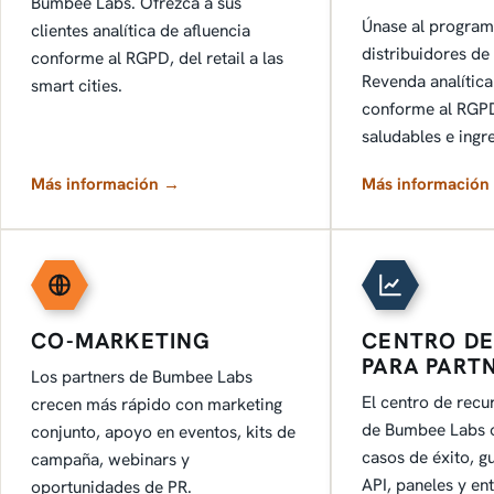
Bumbee Labs. Ofrezca a sus
Únase al programa
clientes analítica de afluencia
distribuidores d
conforme al RGPD, del retail a las
Revenda analítica
smart cities.
conforme al RGP
saludables e ingr
Más información →
Más información
CO-MARKETING
CENTRO DE
PARA PART
Los partners de Bumbee Labs
El centro de recu
crecen más rápido con marketing
de Bumbee Labs o
conjunto, apoyo en eventos, kits de
casos de éxito, g
campaña, webinars y
API, paneles y e
oportunidades de PR.