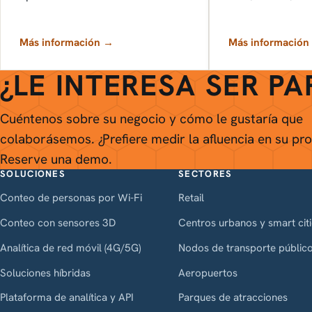
Más información →
Más información
¿LE INTERESA SER P
Cuéntenos sobre su negocio y cómo le gustaría que
colaborásemos. ¿Prefiere medir la afluencia en su pr
Reserve una demo.
SOLUCIONES
SECTORES
Conteo de personas por Wi-Fi
Retail
Conteo con sensores 3D
Centros urbanos y smart cit
Analítica de red móvil (4G/5G)
Nodos de transporte públic
Soluciones híbridas
Aeropuertos
Plataforma de analítica y API
Parques de atracciones