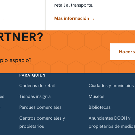
retail al transporte.
 →
Más información →
ARTNER?
Hacers
opio espacio?
PARA QUIÉN
Cadenas de retail
Ciudades y municipios
ies
Tiendas insignia
Museos
o
Parques comerciales
Bibliotecas
Centros comerciales y
Anunciantes DOOH y
propietarios
propietarios de medio