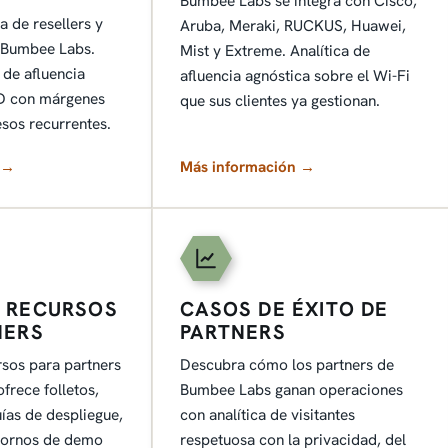
Bumbee Labs se integra con Cisco,
 de resellers y
Aruba, Meraki, RUCKUS, Huawei,
e Bumbee Labs.
Mist y Extreme. Analítica de
 de afluencia
afluencia agnóstica sobre el Wi-Fi
D con márgenes
que sus clientes ya gestionan.
esos recurrentes.
 →
Más información →
 RECURSOS
CASOS DE ÉXITO DE
NERS
PARTNERS
rsos para partners
Descubra cómo los partners de
frece folletos,
Bumbee Labs ganan operaciones
uías de despliegue,
con analítica de visitantes
ntornos de demo
respetuosa con la privacidad, del