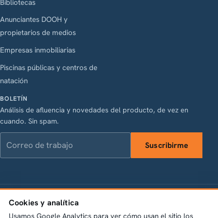
Bibliotecas
Anunciantes DOOH y
propietarios de medios
Empresas inmobiliarias
Piscinas públicas y centros de
natación
BOLETÍN
Análisis de afluencia y novedades del producto, de vez en
cuando. Sin spam.
Correo de trabajo
Suscribirme
LinkedIn
Instagram
Facebook
X
Cookies y analítica
Vasagatan 28, 111 20 Stockholm · Org.nr 556845-1198 ·
info@bumbeelabs.se
Usamos Google Analytics para ver cómo usan el sitio los