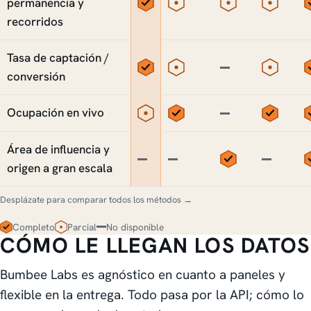
Sí
Parcial
Parcial
Parcia
permanencia y
recorridos
Tasa de captación /
Sí
Parcial
No
Parcia
conversión
Parcial
Sí
No
Sí
Ocupación en vivo
Área de influencia y
No
No
Sí
No
origen a gran escala
Desplázate para comparar todos los métodos →
Completo
Parcial
No disponible
CÓMO LE LLEGAN LOS DATOS
Bumbee Labs es agnóstico en cuanto a paneles y
flexible en la entrega. Todo pasa por la API; cómo lo