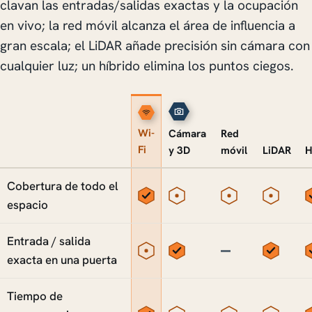
clavan las entradas/salidas exactas y la ocupación
en vivo; la red móvil alcanza el área de influencia a
gran escala; el LiDAR añade precisión sin cámara con
cualquier luz; un híbrido elimina los puntos ciegos.
Wi-
Red
Cámara
Fi
móvil
LiDAR
H
y 3D
Capacidad
Qué método entrega cada métrica
Cobertura de todo el
Sí
Parcial
Parcial
Parcia
espacio
Entrada / salida
Parcial
Sí
No
Sí
exacta en una puerta
Tiempo de