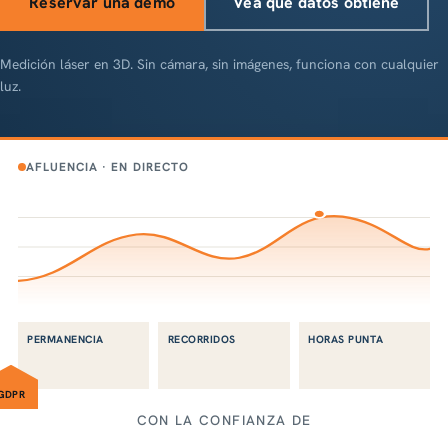
Reservar una demo
Vea qué datos obtiene
Medición láser en 3D. Sin cámara, sin imágenes, funciona con cualquier
luz.
AFLUENCIA · EN DIRECTO
PERMANENCIA
RECORRIDOS
HORAS PUNTA
GDPR
CON LA CONFIANZA DE