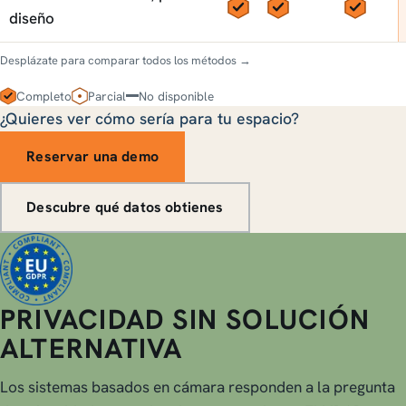
Sí
Sí
Sí
diseño
Desplázate para comparar todos los métodos →
Completo
Parcial
No disponible
¿Quieres ver cómo sería para tu espacio?
Reservar una demo
Descubre qué datos obtienes
PRIVACIDAD SIN SOLUCIÓN
ALTERNATIVA
Los sistemas basados en cámara responden a la pregunta