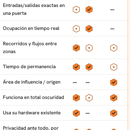
Entradas/salidas exactas en
Parcial
Sí
No
una puerta
Parcial
Sí
No
Ocupación en tiempo real
Recorridos y flujos entre
Sí
Parcial
Parcia
zonas
Sí
Sí
Parcia
Tiempo de permanencia
No
No
Sí
Área de influencia / origen
Sí
Parcial
Sí
Funciona en total oscuridad
Sí
No
Sí
Usa su hardware existente
Privacidad ante todo, por