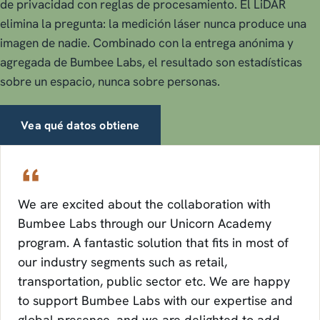
de privacidad con reglas de procesamiento. El LiDAR
elimina la pregunta: la medición láser nunca produce una
imagen de nadie. Combinado con la entrega anónima y
agregada de Bumbee Labs, el resultado son estadísticas
sobre un espacio, nunca sobre personas.
Vea qué datos obtiene
We are excited about the collaboration with
Bumbee Labs through our Unicorn Academy
program. A fantastic solution that fits in most of
our industry segments such as retail,
transportation, public sector etc. We are happy
to support Bumbee Labs with our expertise and
global presence, and we are delighted to add