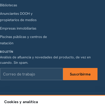
Bibliotecas
Anunciantes DOOH y
propietarios de medios
Empresas inmobiliarias
Piscinas públicas y centros de
natación
BOLETÍN
Análisis de afluencia y novedades del producto, de vez en
cuando. Sin spam.
Correo de trabajo
Suscribirme
LinkedIn
Instagram
Facebook
X
Cookies y analítica
Vasagatan 28, 111 20 Stockholm · Org.nr 556845-1198 ·