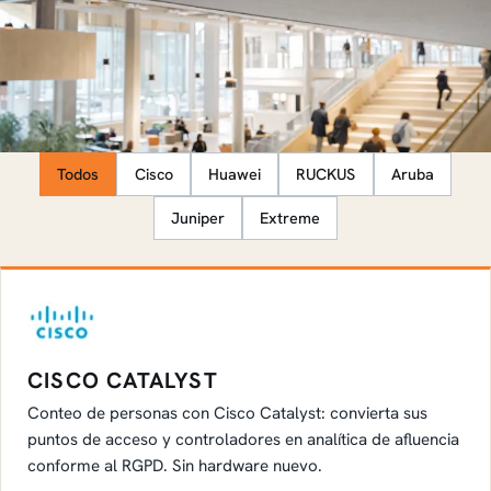
PLATAFORMAS COMPATIBLES
Todos
Cisco
Huawei
RUCKUS
Aruba
Juniper
Extreme
CISCO CATALYST
Conteo de personas con Cisco Catalyst: convierta sus
puntos de acceso y controladores en analítica de afluencia
conforme al RGPD. Sin hardware nuevo.