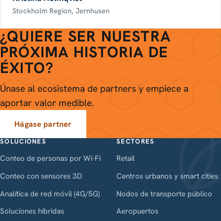
Stockholm Region, Jernhusen
¿QUIERE SER NUESTRA
PRÓXIMA HISTORIA DE
ÉXITO?
Únase al ecosistema de partners y empiece a
aportar valor medible.
Hágase partner
SOLUCIONES
SECTORES
Conteo de personas por Wi-Fi
Retail
Conteo con sensores 3D
Centros urbanos y smart cities
Analítica de red móvil (4G/5G)
Nodos de transporte público
Soluciones híbridas
Aeropuertos