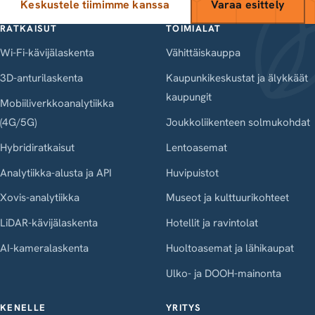
Keskustele tiimimme kanssa
Varaa esittely
RATKAISUT
TOIMIALAT
Wi-Fi-kävijälaskenta
Vähittäiskauppa
3D-anturilaskenta
Kaupunkikeskustat ja älykkäät
kaupungit
Mobiiliverkkoanalytiikka
(4G/5G)
Joukkoliikenteen solmukohdat
Hybridiratkaisut
Lentoasemat
Analytiikka-alusta ja API
Huvipuistot
Xovis-analytiikka
Museot ja kulttuurikohteet
LiDAR-kävijälaskenta
Hotellit ja ravintolat
AI-kameralaskenta
Huoltoasemat ja lähikaupat
Ulko- ja DOOH-mainonta
KENELLE
YRITYS