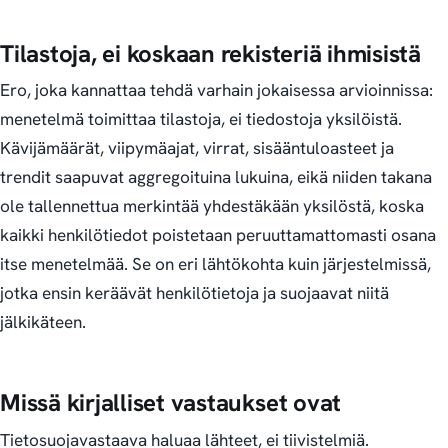
Tilastoja, ei koskaan rekisteriä ihmisistä
Ero, joka kannattaa tehdä varhain jokaisessa arvioinnissa:
menetelmä toimittaa tilastoja, ei tiedostoja yksilöistä.
Kävijämäärät, viipymäajat, virrat, sisääntuloasteet ja
trendit saapuvat aggregoituina lukuina, eikä niiden takana
ole tallennettua merkintää yhdestäkään yksilöstä, koska
kaikki henkilötiedot poistetaan peruuttamattomasti osana
itse menetelmää. Se on eri lähtökohta kuin järjestelmissä,
jotka ensin keräävät henkilötietoja ja suojaavat niitä
jälkikäteen.
Missä kirjalliset vastaukset ovat
Tietosuojavastaava haluaa lähteet, ei tiivistelmiä.