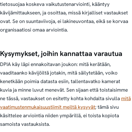
tietosuojaa koskeva vaikutustenarviointi, kääntyy
kävijämittaukseen, ja osoittaa, missä kirjalliset vastaukset
ovat. Se on suuntaviivoja, ei lakineuvontaa, eikä se korvaa
organisaatiosi omaa arviointia.
Kysymykset, joihin kannattaa varautua
DPIA käy läpi ennakoitavan joukon: mitä kerätään,
vaaditaanko kävijöiltä jotakin, mitä säilytetään, voiko
kenetkään poimia datasta esiin, tallentavatko kamerat
kuvia ja minne luvut menevät. Sen sijaan että toistaisimme
ne tässä, vastaukset on esitetty kohta kohdalta sivulla
mitä
vaatimustenmukaisuustiimit meiltä kysyvät
; tämä sivu
käsittelee arviointia niiden ympärillä, ei toista kopiota
samoista vastauksista.