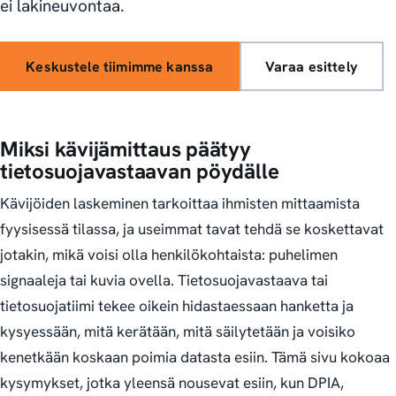
ei lakineuvontaa.
Keskustele tiimimme kanssa
Varaa esittely
Miksi kävijämittaus päätyy
tietosuojavastaavan pöydälle
Kävijöiden laskeminen tarkoittaa ihmisten mittaamista
fyysisessä tilassa, ja useimmat tavat tehdä se koskettavat
jotakin, mikä voisi olla henkilökohtaista: puhelimen
signaaleja tai kuvia ovella. Tietosuojavastaava tai
tietosuojatiimi tekee oikein hidastaessaan hanketta ja
kysyessään, mitä kerätään, mitä säilytetään ja voisiko
kenetkään koskaan poimia datasta esiin. Tämä sivu kokoaa
kysymykset, jotka yleensä nousevat esiin, kun DPIA,