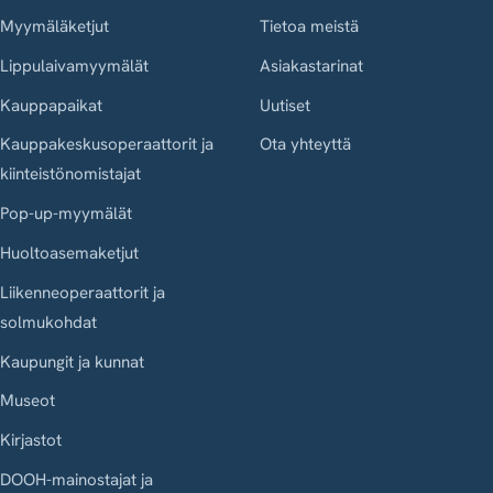
Myymäläketjut
Tietoa meistä
Lippulaivamyymälät
Asiakastarinat
Kauppapaikat
Uutiset
Kauppakeskusoperaattorit ja
Ota yhteyttä
kiinteistönomistajat
Pop-up-myymälät
Huoltoasemaketjut
Liikenneoperaattorit ja
solmukohdat
Kaupungit ja kunnat
Museot
Kirjastot
DOOH-mainostajat ja