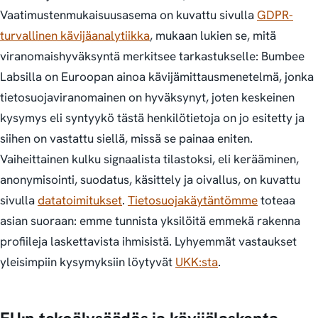
Vaatimustenmukaisuusasema on kuvattu sivulla
GDPR-
turvallinen kävijäanalytiikka
, mukaan lukien se, mitä
viranomaishyväksyntä merkitsee tarkastukselle: Bumbee
Labsilla on Euroopan ainoa kävijämittausmenetelmä, jonka
tietosuojaviranomainen on hyväksynyt, joten keskeinen
kysymys eli syntyykö tästä henkilötietoja on jo esitetty ja
siihen on vastattu siellä, missä se painaa eniten.
Vaiheittainen kulku signaalista tilastoksi, eli kerääminen,
anonymisointi, suodatus, käsittely ja oivallus, on kuvattu
sivulla
datatoimitukset
.
Tietosuojakäytäntömme
toteaa
asian suoraan: emme tunnista yksilöitä emmekä rakenna
profiileja laskettavista ihmisistä. Lyhyemmät vastaukset
yleisimpiin kysymyksiin löytyvät
UKK:sta
.