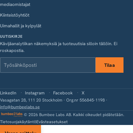
mediaomistajat
Kiinteistöyhtiöt
Uimahallit ja kylpylät
UUTISKIRJE
Kävijäanalytiikan näkemyksiä ja tuoteuutisia silloin tällöin. Ei
roskapostia.
Työsähköposti
Tilaa
LinkedIn
Instagram
Facebook
X
Vasagatan 28, 111 20 Stockholm · Org.nr 556845-1198 ·
info@bumbeelabs.se
© 2026 Bumbee Labs AB. Kaikki oikeudet pidätetään.
Tietosuojakäytäntö
Evästeasetukset