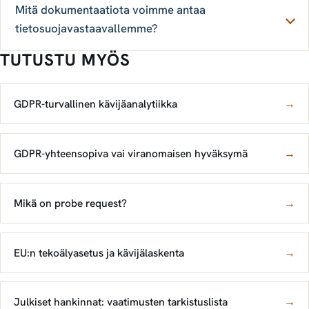
Mitä dokumentaatiota voimme antaa
tietosuojavastaavallemme?
TUTUSTU MYÖS
GDPR-turvallinen kävijäanalytiikka
→
GDPR-yhteensopiva vai viranomaisen hyväksymä
→
Mikä on probe request?
→
EU:n tekoälyasetus ja kävijälaskenta
→
Julkiset hankinnat: vaatimusten tarkistuslista
→