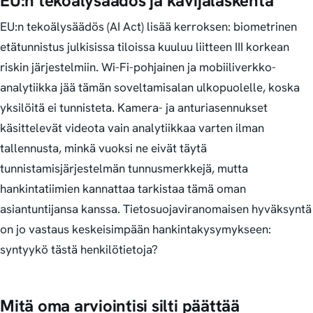
EU:n tekoälysäädös ja kävijälaskenta
EU:n tekoälysäädös (AI Act) lisää kerroksen: biometrinen
etätunnistus julkisissa tiloissa kuuluu liitteen III korkean
riskin järjestelmiin. Wi-Fi-pohjainen ja mobiiliverkko-
analytiikka jää tämän soveltamisalan ulkopuolelle, koska
yksilöitä ei tunnisteta. Kamera- ja anturiasennukset
käsittelevät videota vain analytiikkaa varten ilman
tallennusta, minkä vuoksi ne eivät täytä
tunnistamisjärjestelmän tunnusmerkkejä, mutta
hankintatiimien kannattaa tarkistaa tämä oman
asiantuntijansa kanssa. Tietosuojaviranomaisen hyväksyntä
on jo vastaus keskeisimpään hankintakysymykseen:
syntyykö tästä henkilötietoja?
Mitä oma arviointisi silti päättää