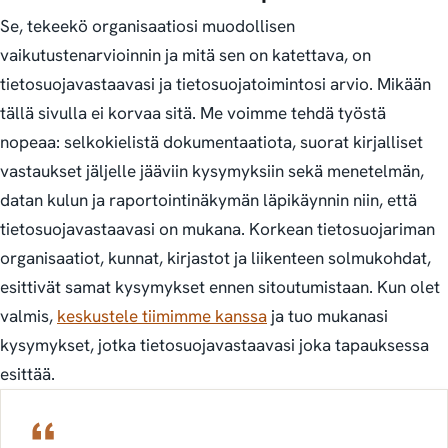
Se, tekeekö organisaatiosi muodollisen
vaikutustenarvioinnin ja mitä sen on katettava, on
tietosuojavastaavasi ja tietosuojatoimintosi arvio. Mikään
tällä sivulla ei korvaa sitä. Me voimme tehdä työstä
nopeaa: selkokielistä dokumentaatiota, suorat kirjalliset
vastaukset jäljelle jääviin kysymyksiin sekä menetelmän,
datan kulun ja raportointinäkymän läpikäynnin niin, että
tietosuojavastaavasi on mukana. Korkean tietosuojariman
organisaatiot, kunnat, kirjastot ja liikenteen solmukohdat,
esittivät samat kysymykset ennen sitoutumistaan. Kun olet
valmis,
keskustele tiimimme kanssa
ja tuo mukanasi
kysymykset, jotka tietosuojavastaavasi joka tapauksessa
esittää.