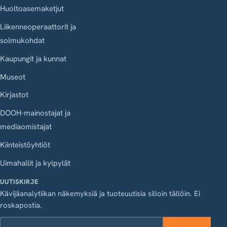
Huoltoasemaketjut
Liikenneoperaattorit ja
solmukohdat
Kaupungit ja kunnat
Museot
Kirjastot
DOOH-mainostajat ja
mediaomistajat
Kiinteistöyhtiöt
Uimahallit ja kylpylät
UUTISKIRJE
Kävijäanalytiikan näkemyksiä ja tuoteuutisia silloin tällöin. Ei
roskapostia.
Työsähköposti