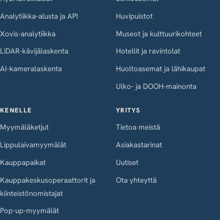
Analytiikka-alusta ja API
Huvipuistot
Xovis-analytiikka
Museot ja kulttuurikohteet
LiDAR-kävijälaskenta
Hotellit ja ravintolat
AI-kameralaskenta
Huoltoasemat ja lähikaupat
Ulko- ja DOOH-mainonta
KENELLE
YRITYS
Myymäläketjut
Tietoa meistä
Lippulaivamyymälät
Asiakastarinat
Kauppapaikat
Uutiset
Kauppakeskusoperaattorit ja
Ota yhteyttä
kiinteistönomistajat
Pop-up-myymälät