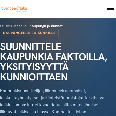
Etusivu
Kenelle
Kaupungit ja kunnat
KAUPUNGEILLE JA KUNNILLE
SUUNNITTELE
KAUPUNKIA FAKTOILLA,
YKSITYISYYTTÄ
KUNNIOITTAEN
Kaupunkisuunnittelijat, liikenneviranomaiset,
keskustayhdistykset ja kiinteistönomistajat tarvitsevat
kaikki samaa: luotettavaa dataa siitä, miten ihmiset
liikkuvat julkisessa tilassa. Kompastuskivi on