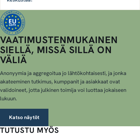
VAATIMUSTENMUKAINEN
SIELLÄ, MISSÄ SILLÄ ON
VÄLIÄ
Anonyymia ja aggregoitua jo lähtökohtaisesti, ja jonka
akateeminen tutkimus, kumppanit ja asiakkaat ovat
validoineet, jotta julkinen toimija voi luottaa jokaiseen
lukuun.
Katso näytöt
TUTUSTU MYÖS