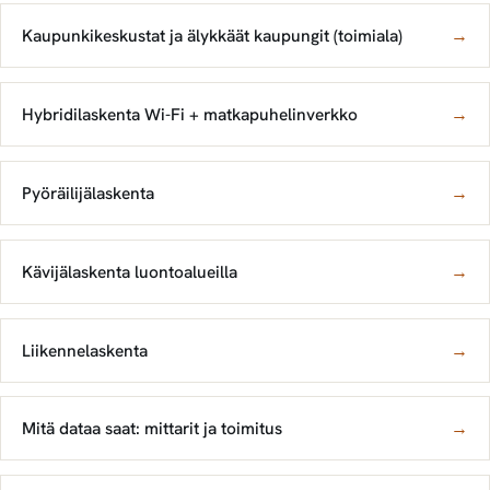
Kaupunkikeskustat ja älykkäät kaupungit (toimiala)
→
Hybridilaskenta Wi-Fi + matkapuhelinverkko
→
Pyöräilijälaskenta
→
Kävijälaskenta luontoalueilla
→
Liikennelaskenta
→
Mitä dataa saat: mittarit ja toimitus
→