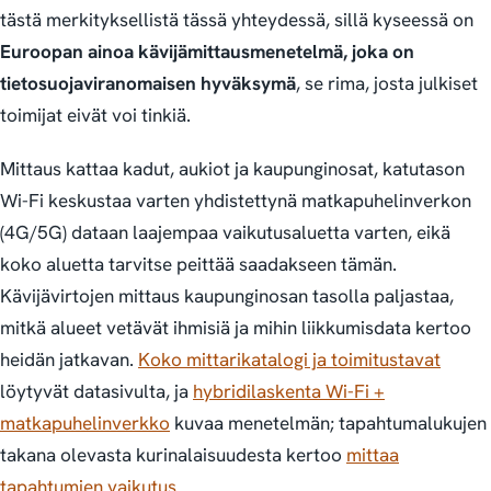
tästä merkityksellistä tässä yhteydessä, sillä kyseessä on
Euroopan ainoa kävijämittausmenetelmä, joka on
tietosuojaviranomaisen hyväksymä
, se rima, josta julkiset
toimijat eivät voi tinkiä.
Mittaus kattaa kadut, aukiot ja kaupunginosat, katutason
Wi-Fi keskustaa varten yhdistettynä matkapuhelinverkon
(4G/5G) dataan laajempaa vaikutusaluetta varten, eikä
koko aluetta tarvitse peittää saadakseen tämän.
Kävijävirtojen mittaus kaupunginosan tasolla paljastaa,
mitkä alueet vetävät ihmisiä ja mihin liikkumisdata kertoo
heidän jatkavan.
Koko mittarikatalogi ja toimitustavat
löytyvät datasivulta, ja
hybridilaskenta Wi-Fi +
matkapuhelinverkko
kuvaa menetelmän; tapahtumalukujen
takana olevasta kurinalaisuudesta kertoo
mittaa
tapahtumien vaikutus
.