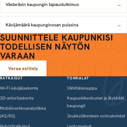
Västeråsin kaupungin tapaustutkimus
→
Kävijämäärä kaupunginosan pulssina
→
SUUNNITTELE KAUPUNKISI
TODELLISEN NÄYTÖN
VARAAN
Varaa esittely
RATKAISUT
TOIMIALAT
Wi-Fi-kävijälaskenta
Vähittäiskauppa
3D-anturilaskenta
Kaupunkikeskustat ja älykkäät
kaupungit
Mobiiliverkkoanalytiikka
(4G/5G)
Joukkoliikenteen solmukohdat
Hybridiratkaisut
Lentoasemat