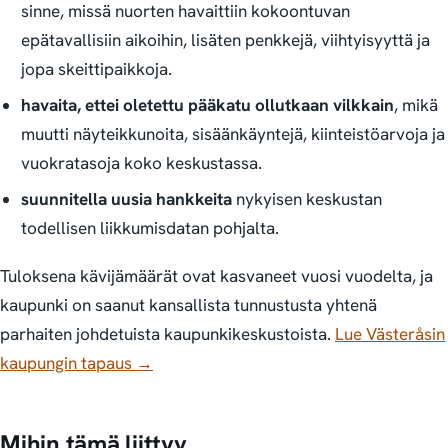
sinne, missä nuorten havaittiin kokoontuvan
epätavallisiin aikoihin, lisäten penkkejä, viihtyisyyttä ja
jopa skeittipaikkoja.
havaita, ettei oletettu pääkatu ollutkaan vilkkain
, mikä
muutti näyteikkunoita, sisäänkäyntejä, kiinteistöarvoja ja
vuokratasoja koko keskustassa.
suunnitella uusia hankkeita
nykyisen keskustan
todellisen liikkumisdatan pohjalta.
Tuloksena kävijämäärät ovat kasvaneet vuosi vuodelta, ja
kaupunki on saanut kansallista tunnustusta yhtenä
parhaiten johdetuista kaupunkikeskustoista.
Lue Västeråsin
kaupungin tapaus →
Mihin tämä liittyy