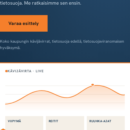
tietosuoja. Me ratkaisimme sen ensin.
Varaa esittely
Koko kaupungin kävijävirrat, tietosuoja edellä, tietosuojaviranomaisen
hyväksymä.
KÄVIJÄVIRTA · LIVE
VIIPYMÄ
REITIT
RUUHKA-AJAT