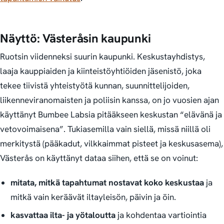
Näyttö: Västeråsin kaupunki
Ruotsin viidenneksi suurin kaupunki. Keskustayhdistys,
laaja kauppiaiden ja kiinteistöyhtiöiden jäsenistö, joka
tekee tiivistä yhteistyötä kunnan, suunnittelijoiden,
liikenneviranomaisten ja poliisin kanssa, on jo vuosien ajan
käyttänyt Bumbee Labsia pitääkseen keskustan “elävänä ja
vetovoimaisena”. Tukiasemilla vain siellä, missä niillä oli
merkitystä (pääkadut, vilkkaimmat pisteet ja keskusasema),
Västerås on käyttänyt dataa siihen, että se on voinut:
mitata, mitkä tapahtumat nostavat koko keskustaa
ja
mitkä vain keräävät iltayleisön, päivin ja öin.
kasvattaa ilta- ja yötaloutta
ja kohdentaa vartiointia