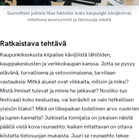
Suunnittele julkista tilaa faktoilla: koko kaupungin kävijävirrat,
mitattuna anonyymisti ja tietosuoja edellä.
Ratkaistava tehtävä
Kaupunkikeskusta kilpailee kävijöistä lähiöiden,
kauppakeskusten ja verkkokaupan kanssa. Jotta se pysyy
elävänä, turvallisena ja vetovoimaisena, tarvitaan
vastauksia:
Mitkä alueet ovat vilkkaita, milloin ja miksi?
Mistä ihmiset tulevat ja minne he jatkavat? Nostiko tuo
festivaali koko keskustaa, vai keräsikö se vain hetkellisen
yleisön illaksi? Mikä on liikepaikan todellinen arvo vuokrien
ja lupien kannalta?
Julkisella toimijalla on jokaisen näistä
päällä vielä kova reunaehto: kaiken mitattavan on oltava
kiistatta tietosuojan mukaista. Juuri se reunaehto tekee