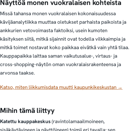
Näyttöä monen vuokralaisen kohteista
Missä tahansa monen vuokralaisen kokonaisuudessa
kävijäanalytiikka muuttaa oletukset parhaista paikoista ja
ankkurien vetovoimasta faktoiksi, usein kumoten
käsityksen siitä, mitkä sijainnit ovat todella vilkkaimpia ja
mitkä toimet nostavat koko paikkaa eivätkä vain yhtä tilaa.
Kauppapaikka laittaa saman vaikutusalue-, virtaus- ja
cross-shopping-näytön oman vuokralaisrakenteensa ja
arvonsa taakse.
Katso, miten liikkumisdata muutti kaupunkikeskustan →
Mihin tämä liittyy
Katettu kauppakeskus
(ravintolamaailmoineen,
sisäkäytävineen ja näyttöineen) toimii eri tavalla; sen