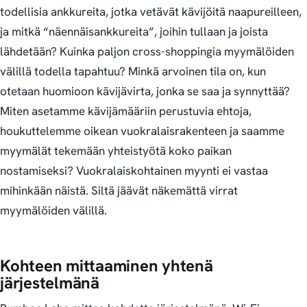
todellisia ankkureita, jotka vetävät kävijöitä naapureilleen,
ja mitkä “näennäisankkureita”, joihin tullaan ja joista
lähdetään? Kuinka paljon cross-shoppingia myymälöiden
välillä todella tapahtuu? Minkä arvoinen tila on, kun
otetaan huomioon kävijävirta, jonka se saa ja synnyttää?
Miten asetamme kävijämääriin perustuvia ehtoja,
houkuttelemme oikean vuokralaisrakenteen ja saamme
myymälät tekemään yhteistyötä koko paikan
nostamiseksi?
Vuokralaiskohtainen myynti ei vastaa
mihinkään näistä. Siltä jäävät näkemättä virrat
myymälöiden välillä.
Kohteen mittaaminen yhtenä
järjestelmänä