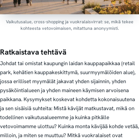
Vaikutusalue, cross-shopping ja vuokralaisvirrat: se, mikä tekee
kohteesta vetovoimaisen, mitattuna anonyymisti.
Ratkaistava tehtävä
Johdat tai omistat kaupungin laidan kauppapaikkaa (retail
park, kehätien kauppakeskittymä, suurmyymälöiden alue),
jossa erilliset myymälät jakavat yhden sijainnin, yhden
pysäköintialueen ja yhden maineen käymisen arvoisena
paikkana. Kysymykset koskevat kohdetta kokonaisuutena
ja sen sisäisiä suhteita:
Mistä kävijät matkustavat, mikä on
todellinen vaikutusalueemme ja kuinka pitkälle
vetovoimamme ulottuu? Kuinka monta kävijää kohde vetää,
milloin, ja miten se muuttuu? Mitkä vuokralaiset ovat