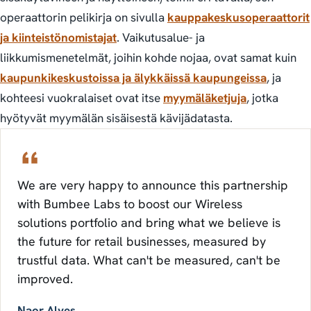
operaattorin pelikirja on sivulla
kauppakeskusoperaattorit
ja kiinteistönomistajat
. Vaikutusalue- ja
liikkumismenetelmät, joihin kohde nojaa, ovat samat kuin
kaupunkikeskustoissa ja älykkäissä kaupungeissa
, ja
kohteesi vuokralaiset ovat itse
myymäläketjuja
, jotka
hyötyvät myymälän sisäisestä kävijädatasta.
We are very happy to announce this partnership
with Bumbee Labs to boost our Wireless
solutions portfolio and bring what we believe is
the future for retail businesses, measured by
trustful data. What can't be measured, can't be
improved.
Naor Alves