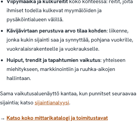
Viipymäaika ja kulkureitit
koko kohteessa: reitit, joita
ihmiset todella kulkevat myymälöiden ja
pysäköintialueen välillä.
Kävijävirtaan perustuva arvo tilaa kohden
: liikenne,
jonka kukin sijainti saa ja synnyttää, pohjana vuokrille,
vuokralaisrakenteelle ja vuokraukselle.
Huiput, trendit ja tapahtumien vaikutus
: yhteiseen
miehitykseen, markkinointiin ja ruuhka-aikojen
hallintaan.
Sama vaikutusaluenäyttö kantaa, kun punnitset seuraavaa
sijaintia; katso
sijaintianalyysi
.
→
Katso koko mittarikatalogi ja toimitustavat