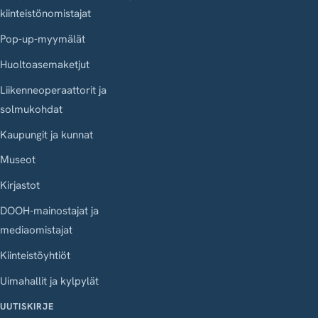
kiinteistönomistajat
Pop-up-myymälät
Huoltoasemaketjut
Liikenneoperaattorit ja
solmukohdat
Kaupungit ja kunnat
Museot
Kirjastot
DOOH-mainostajat ja
mediaomistajat
Kiinteistöyhtiöt
Uimahallit ja kylpylät
UUTISKIRJE