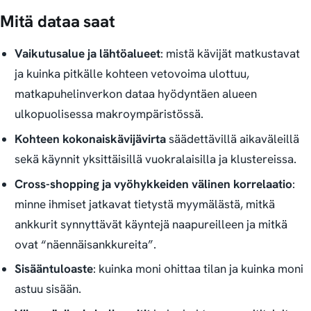
Mitä dataa saat
Vaikutusalue ja lähtöalueet
: mistä kävijät matkustavat
ja kuinka pitkälle kohteen vetovoima ulottuu,
matkapuhelinverkon dataa hyödyntäen alueen
ulkopuolisessa makroympäristössä.
Kohteen kokonaiskävijävirta
säädettävillä aikaväleillä
sekä käynnit yksittäisillä vuokralaisilla ja klustereissa.
Cross-shopping ja vyöhykkeiden välinen korrelaatio
:
minne ihmiset jatkavat tietystä myymälästä, mitkä
ankkurit synnyttävät käyntejä naapureilleen ja mitkä
ovat “näennäisankkureita”.
Sisääntuloaste
: kuinka moni ohittaa tilan ja kuinka moni
astuu sisään.