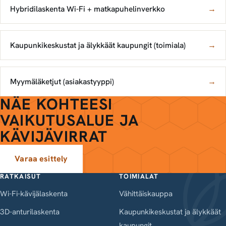
Hybridilaskenta Wi-Fi + matkapuhelinverkko
→
Kaupunkikeskustat ja älykkäät kaupungit (toimiala)
→
Myymäläketjut (asiakastyyppi)
→
NÄE KOHTEESI
VAIKUTUSALUE JA
KÄVIJÄVIRRAT
Varaa esittely
RATKAISUT
TOIMIALAT
Wi-Fi-kävijälaskenta
Vähittäiskauppa
3D-anturilaskenta
Kaupunkikeskustat ja älykkäät
kaupungit