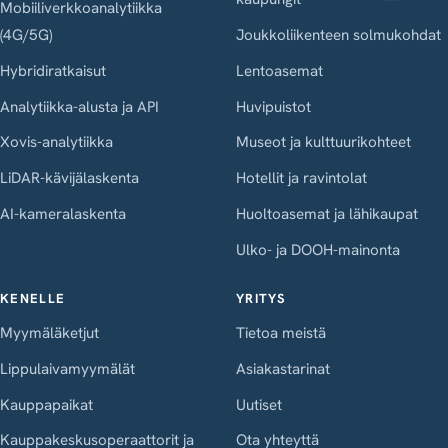
Mobiiliverkkoanalytiikka
(4G/5G)
Joukkoliikenteen solmukohdat
Hybridiratkaisut
Lentoasemat
Analytiikka-alusta ja API
Huvipuistot
Xovis-analytiikka
Museot ja kulttuurikohteet
LiDAR-kävijälaskenta
Hotellit ja ravintolat
AI-kameralaskenta
Huoltoasemat ja lähikaupat
Ulko- ja DOOH-mainonta
KENELLE
YRITYS
Myymäläketjut
Tietoa meistä
Lippulaivamyymälät
Asiakastarinat
Kauppapaikat
Uutiset
Kauppakeskusoperaattorit ja
Ota yhteyttä