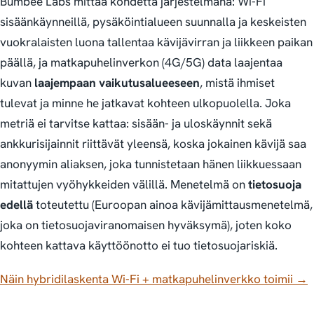
Bumbee Labs mittaa kohdetta järjestelmänä: Wi-Fi
sisäänkäynneillä, pysäköintialueen suunnalla ja keskeisten
vuokralaisten luona tallentaa kävijävirran ja liikkeen paikan
päällä, ja matkapuhelinverkon (4G/5G) data laajentaa
kuvan
laajempaan vaikutusalueeseen
, mistä ihmiset
tulevat ja minne he jatkavat kohteen ulkopuolella. Joka
metriä ei tarvitse kattaa: sisään- ja uloskäynnit sekä
ankkurisijainnit riittävät yleensä, koska jokainen kävijä saa
anonyymin aliaksen, joka tunnistetaan hänen liikkuessaan
mitattujen vyöhykkeiden välillä. Menetelmä on
tietosuoja
edellä
toteutettu (Euroopan ainoa kävijämittausmenetelmä,
joka on tietosuojaviranomaisen hyväksymä), joten koko
kohteen kattava käyttöönotto ei tuo tietosuojariskiä.
Näin hybridilaskenta Wi-Fi + matkapuhelinverkko toimii →