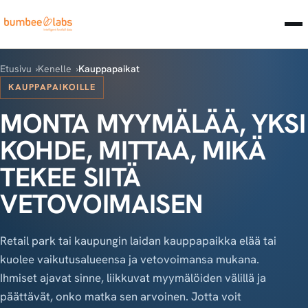
Etusivu
Kenelle
Kauppapaikat
KAUPPAPAIKOILLE
MONTA MYYMÄLÄÄ, YKSI
KOHDE, MITTAA, MIKÄ
TEKEE SIITÄ
VETOVOIMAISEN
Retail park tai kaupungin laidan kauppapaikka elää tai
kuolee vaikutusalueensa ja vetovoimansa mukana.
Ihmiset ajavat sinne, liikkuvat myymälöiden välillä ja
päättävät, onko matka sen arvoinen. Jotta voit