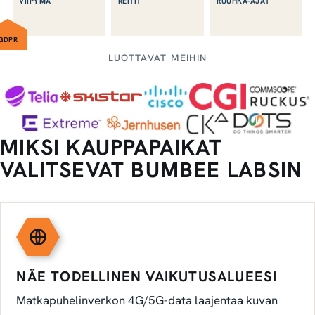
VIIPYMÄ
REITIT
RUUHKA-AJAT
GDPR
LUOTTAVAT MEIHIN
MIKSI KAUPPAPAIKAT
VALITSEVAT BUMBEE LABSIN
NÄE TODELLINEN VAIKUTUSALUEESI
Matkapuhelinverkon 4G/5G-data laajentaa kuvan