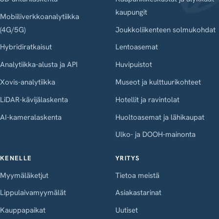
kaupungit
Mobiiliverkkoanalytiikka
(4G/5G)
Joukkoliikenteen solmukohdat
Hybridiratkaisut
Lentoasemat
Analytiikka-alusta ja API
Huvipuistot
Xovis-analytiikka
Museot ja kulttuurikohteet
LiDAR-kävijälaskenta
Hotellit ja ravintolat
AI-kameralaskenta
Huoltoasemat ja lähikaupat
Ulko- ja DOOH-mainonta
KENELLE
YRITYS
Myymäläketjut
Tietoa meistä
Lippulaivamyymälät
Asiakastarinat
Kauppapaikat
Uutiset