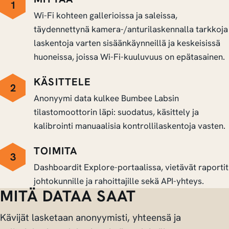
1
Wi-Fi kohteen gallerioissa ja saleissa,
täydennettynä kamera-/anturilaskennalla tarkkoja
laskentoja varten sisäänkäynneillä ja keskeisissä
huoneissa, joissa Wi-Fi-kuuluvuus on epätasainen.
KÄSITTELE
2
Anonyymi data kulkee Bumbee Labsin
tilastomoottorin läpi: suodatus, käsittely ja
kalibrointi manuaalisia kontrollilaskentoja vasten.
TOIMITA
3
Dashboardit Explore-portaalissa, vietävät raportit
johtokunnille ja rahoittajille sekä API-yhteys.
MITÄ DATAA SAAT
Kävijät lasketaan anonyymisti, yhteensä ja