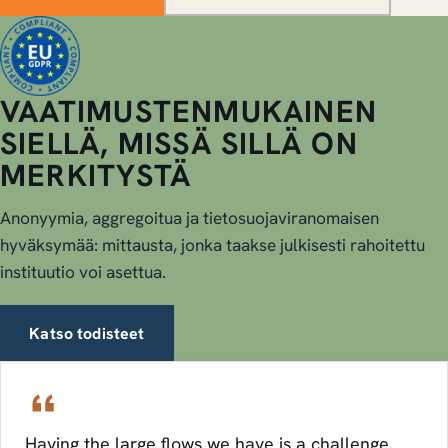
VAATIMUSTENMUKAINEN
SIELLÄ, MISSÄ SILLÄ ON
MERKITYSTÄ
Anonyymia, aggregoitua ja tietosuojaviranomaisen
hyväksymää: mittausta, jonka taakse julkisesti rahoitettu
instituutio voi asettua.
Katso todisteet
Having the large flows we have is a challenge.