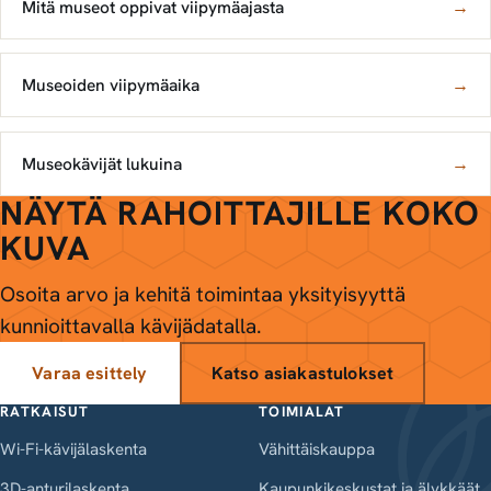
Mitä museot oppivat viipymäajasta
→
Museoiden viipymäaika
→
Museokävijät lukuina
→
NÄYTÄ RAHOITTAJILLE KOKO
KUVA
Osoita arvo ja kehitä toimintaa yksityisyyttä
kunnioittavalla kävijädatalla.
Varaa esittely
Katso asiakastulokset
RATKAISUT
TOIMIALAT
Wi-Fi-kävijälaskenta
Vähittäiskauppa
3D-anturilaskenta
Kaupunkikeskustat ja älykkäät