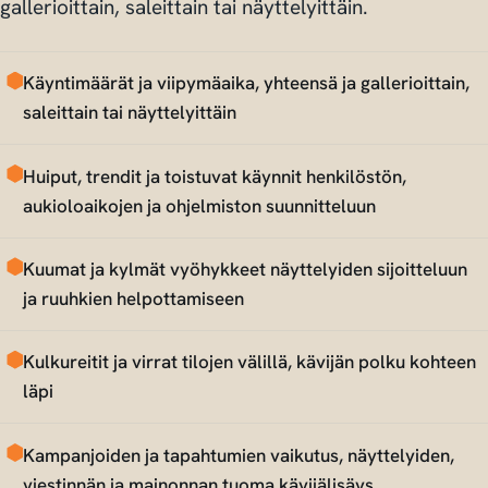
gallerioittain, saleittain tai näyttelyittäin.
Käyntimäärät ja viipymäaika, yhteensä ja gallerioittain,
saleittain tai näyttelyittäin
Huiput, trendit ja toistuvat käynnit henkilöstön,
aukioloaikojen ja ohjelmiston suunnitteluun
Kuumat ja kylmät vyöhykkeet näyttelyiden sijoitteluun
ja ruuhkien helpottamiseen
Kulkureitit ja virrat tilojen välillä, kävijän polku kohteen
läpi
Kampanjoiden ja tapahtumien vaikutus, näyttelyiden,
viestinnän ja mainonnan tuoma kävijälisäys