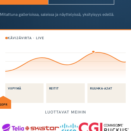
Mitattuna gallerioissa, saleissa ja näyttelyissä, yksityisyys edellä.
KÄVIJÄVIRTA · LIVE
VIIPYMÄ
REITIT
RUUHKA-AJAT
GDPR
LUOTTAVAT MEIHIN