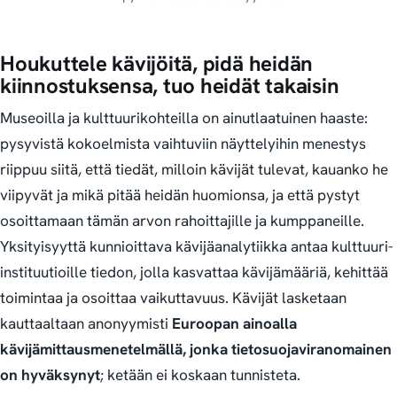
Houkuttele kävijöitä, pidä heidän
kiinnostuksensa, tuo heidät takaisin
Museoilla ja kulttuurikohteilla on ainutlaatuinen haaste:
pysyvistä kokoelmista vaihtuviin näyttelyihin menestys
riippuu siitä, että tiedät, milloin kävijät tulevat, kauanko he
viipyvät ja mikä pitää heidän huomionsa, ja että pystyt
osoittamaan tämän arvon rahoittajille ja kumppaneille.
Yksityisyyttä kunnioittava kävijäanalytiikka antaa kulttuuri-
instituutioille tiedon, jolla kasvattaa kävijämääriä, kehittää
toimintaa ja osoittaa vaikuttavuus. Kävijät lasketaan
kauttaaltaan anonyymisti
Euroopan ainoalla
kävijämittausmenetelmällä, jonka tietosuojaviranomainen
on hyväksynyt
; ketään ei koskaan tunnisteta.