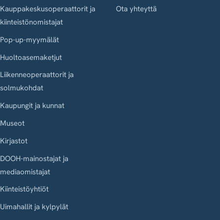
Kauppakeskusoperaattorit ja
Ota yhteyttä
kiinteistönomistajat
Pop-up-myymälät
Huoltoasemaketjut
Liikenneoperaattorit ja
solmukohdat
Kaupungit ja kunnat
Museot
Kirjastot
DOOH-mainostajat ja
mediaomistajat
Kiinteistöyhtiöt
Uimahallit ja kylpylät