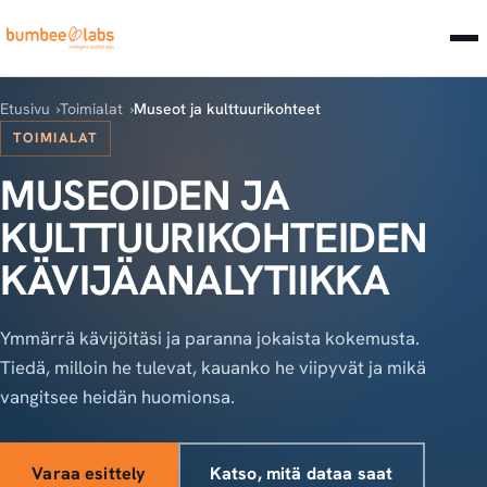
Etusivu
Toimialat
Museot ja kulttuurikohteet
TOIMIALAT
MUSEOIDEN JA
KULTTUURIKOHTEIDEN
KÄVIJÄANALYTIIKKA
Ymmärrä kävijöitäsi ja paranna jokaista kokemusta.
Tiedä, milloin he tulevat, kauanko he viipyvät ja mikä
vangitsee heidän huomionsa.
Varaa esittely
Katso, mitä dataa saat