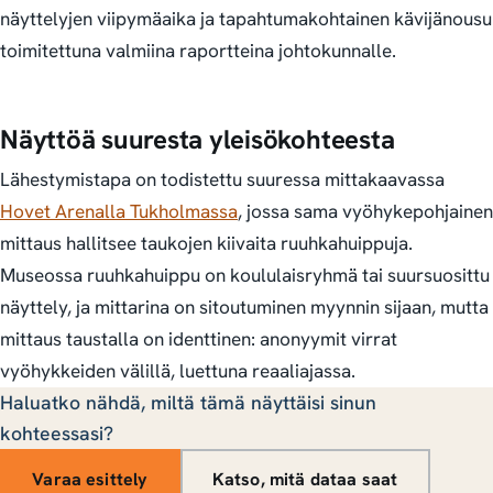
näyttelyjen viipymäaika ja tapahtumakohtainen kävijänousu
toimitettuna valmiina raportteina johtokunnalle.
Näyttöä suuresta yleisökohteesta
Lähestymistapa on todistettu suuressa mittakaavassa
Hovet Arenalla Tukholmassa
, jossa sama vyöhykepohjainen
mittaus hallitsee taukojen kiivaita ruuhkahuippuja.
Museossa ruuhkahuippu on koululaisryhmä tai suursuosittu
näyttely, ja mittarina on sitoutuminen myynnin sijaan, mutta
mittaus taustalla on identtinen: anonyymit virrat
vyöhykkeiden välillä, luettuna reaaliajassa.
Haluatko nähdä, miltä tämä näyttäisi sinun
kohteessasi?
Varaa esittely
Katso, mitä dataa saat