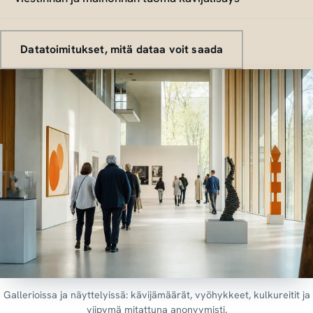
Datatoimitukset, mitä dataa voit saada
Gallerioissa ja näyttelyissä: kävijämäärät, vyöhykkeet, kulkureitit ja
viipymä mitattuna anonyymisti.