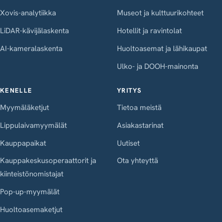
Xovis-analytiikka
Museot ja kulttuurikohteet
LiDAR-kävijälaskenta
Hotellit ja ravintolat
AI-kameralaskenta
Huoltoasemat ja lähikaupat
Ulko- ja DOOH-mainonta
KENELLE
YRITYS
Myymäläketjut
Tietoa meistä
Lippulaivamyymälät
Asiakastarinat
Kauppapaikat
Uutiset
Kauppakeskusoperaattorit ja
Ota yhteyttä
kiinteistönomistajat
Pop-up-myymälät
Huoltoasemaketjut