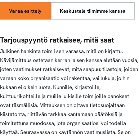
Varaa esittely
Keskustele tiimimme kanssa
Tarjouspyyntö ratkaisee, mitä saat
Julkinen hankinta toimii sen varassa, mitä on kirjattu.
Kävijämittaus ostetaan kerran ja sen kanssa eletään vuosia,
joten vaatimukset ratkaisevat, mitä saapuu: tilastoja, joiden
varaan koko organisaatio voi rakentaa, vai lukuja, joihin
kukaan ei oikein luota. Kunnille, kirjastoille,
kulttuurikohteille ja muille julkisille toimijoille panokset
ovat täsmällisiä. Mittauksen on oltava tietosuojaltaan
kiistatonta, riittävän tarkkaa kantamaan päätöksiä ja
toimitettuna muodossa, jota organisaatiosi voi todella
käyttää. Seuraavassa on käytännön vaatimuslista. Se on