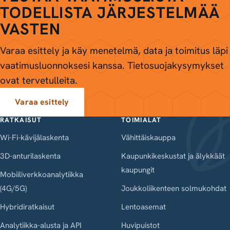
TODELLISTA JÄRJESTELMÄÄ
VASTEN
Varaa esittely ja käy menetelmä, data ja toimitus läpi
vaatimusluonnoksesi kanssa. Tietosuojakysymykset
ovat tervetulleita.
Varaa esittely
RATKAISUT
TOIMIALAT
Wi-Fi-kävijälaskenta
Vähittäiskauppa
3D-anturilaskenta
Kaupunkikeskustat ja älykkäät
kaupungit
Mobiiliverkkoanalytiikka
(4G/5G)
Joukkoliikenteen solmukohdat
Hybridiratkaisut
Lentoasemat
Analytiikka-alusta ja API
Huvipuistot