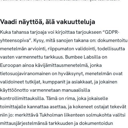
Vaadi näyttöä, älä vakuutteluja
Kuka tahansa tarjoaja voi kirjoittaa tarjoukseen “GDPR-
yhteensopiva”. Kysy, mitä sanojen takana on: dokumentoitu
menetelmän arviointi, riippumaton validointi, todellisuutta
vasten varmennettu tarkkuus. Bumbee Labsilla on
Euroopan ainoa kävijämittausmenetelmä, jonka
tietosuojaviranomainen on hyväksynyt, menetelmän ovat
validoineet tutkijat, kumppanit ja asiakkaat, ja jokainen
käyttöönotto varmennetaan manuaalisilla
kontrollimittauksilla. Tämä on rima, joka jokaiselle
toimittajalle kannattaa asettaa, ja kokeneet ostajat tekevät
niin jo: merkittävä Tukholman liikenteen solmukohta valitsi
mittausjärjestelmänsä tarkkuuden ja dokumentoidun