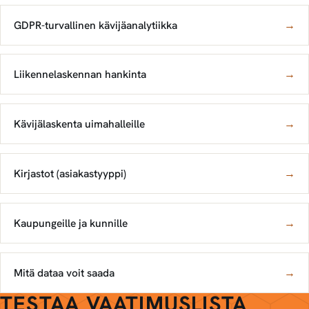
GDPR-turvallinen kävijäanalytiikka
→
Liikennelaskennan hankinta
→
Kävijälaskenta uimahalleille
→
Kirjastot (asiakastyyppi)
→
Kaupungeille ja kunnille
→
Mitä dataa voit saada
→
TESTAA VAATIMUSLISTA