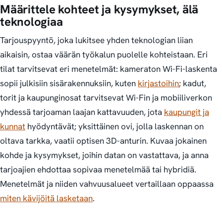
Määrittele kohteet ja kysymykset, älä
teknologiaa
Tarjouspyyntö, joka lukitsee yhden teknologian liian
aikaisin, ostaa väärän työkalun puolelle kohteistaan. Eri
tilat tarvitsevat eri menetelmät: kameraton Wi-Fi-laskenta
sopii julkisiin sisärakennuksiin, kuten
kirjastoihin
; kadut,
torit ja kaupunginosat tarvitsevat Wi-Fin ja mobiiliverkon
yhdessä tarjoaman laajan kattavuuden, jota
kaupungit ja
kunnat
hyödyntävät; yksittäinen ovi, jolla laskennan on
oltava tarkka, vaatii optisen 3D-anturin. Kuvaa jokainen
kohde ja kysymykset, joihin datan on vastattava, ja anna
tarjoajien ehdottaa sopivaa menetelmää tai hybridiä.
Menetelmät ja niiden vahvuusalueet vertaillaan oppaassa
miten kävijöitä lasketaan
.