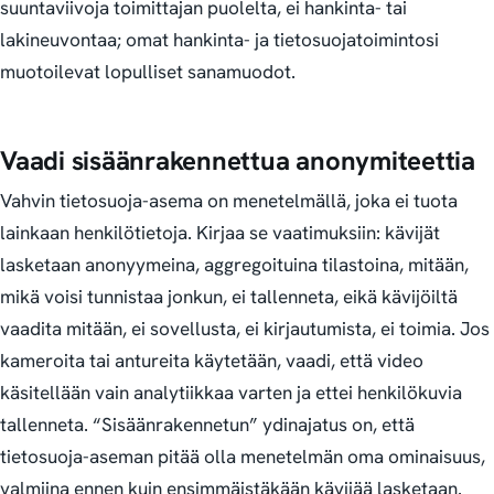
suuntaviivoja toimittajan puolelta, ei hankinta- tai
lakineuvontaa; omat hankinta- ja tietosuojatoimintosi
muotoilevat lopulliset sanamuodot.
Vaadi sisäänrakennettua anonymiteettia
Vahvin tietosuoja-asema on menetelmällä, joka ei tuota
lainkaan henkilötietoja. Kirjaa se vaatimuksiin: kävijät
lasketaan anonyymeina, aggregoituina tilastoina, mitään,
mikä voisi tunnistaa jonkun, ei tallenneta, eikä kävijöiltä
vaadita mitään, ei sovellusta, ei kirjautumista, ei toimia. Jos
kameroita tai antureita käytetään, vaadi, että video
käsitellään vain analytiikkaa varten ja ettei henkilökuvia
tallenneta. “Sisäänrakennetun” ydinajatus on, että
tietosuoja-aseman pitää olla menetelmän oma ominaisuus,
valmiina ennen kuin ensimmäistäkään kävijää lasketaan.