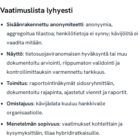
Vaatimuslista lyhyesti
Sisäänrakennettu anonymiteetti
: anonyymia,
aggregoitua tilastoa; henkilötietoja ei synny; kävijöiltä ei
vaadita mitään.
Näyttö
: tietosuojaviranomaisen hyväksyntä tai muu
dokumentoitu arviointi, riippumaton validointi ja
kontrollimittauksin varmennettu tarkkuus.
Toimitus
: raportointinäkymät sidosryhmittäin,
dokumentoitu rajapinta, ajastetut viennit ja raportit.
Omistajuus
: kävijädata kuuluu hankkivalle
organisaatiolle.
Menetelmän sopivuus
: vaatimukset kohteittain ja
kysymyksittäin, tilaa hybridiratkaisuille.