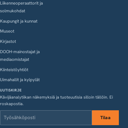
Liikenneoperaattorit ja
solmukohdat
Kaupungit ja kunnat
Museot
Kirjastot
DOOH-mainostajat ja
mediaomistajat
Kiinteistöyhtiöt
Uimahallit ja kylpylät
UUTISKIRJE
Kävijäanalytiikan näkemyksiä ja tuoteuutisia silloin tällöin. Ei
roskapostia.
Työsähköposti
Tilaa