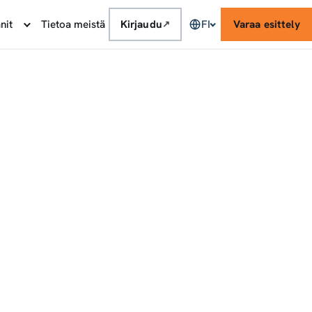
nit
Tietoa meistä
Kirjaudu
FI
Varaa esittely
↗