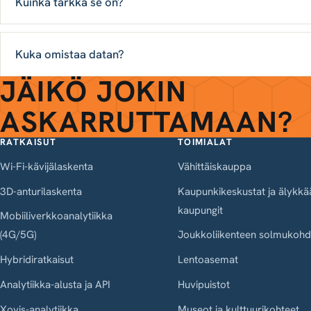
Kuinka tarkka se on?
Kuka omistaa datan?
JÄIKÖ JOKIN
ASKARRUTTAMAAN?
RATKAISUT
TOIMIALAT
Wi-Fi-kävijälaskenta
Vähittäiskauppa
3D-anturilaskenta
Kaupunkikeskustat ja älykkä
kaupungit
Mobiiliverkkoanalytiikka
(4G/5G)
Joukkoliikenteen solmukohd
Hybridiratkaisut
Lentoasemat
Analytiikka-alusta ja API
Huvipuistot
Xovis-analytiikka
Museot ja kulttuurikohteet