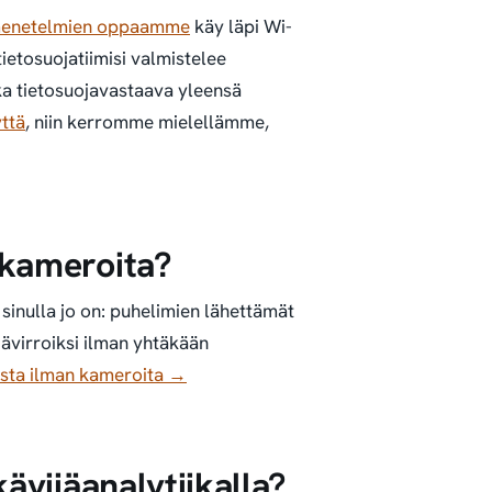
menetelmien oppaamme
käy läpi Wi-
tietosuojatiimisi valmistelee
ka tietosuojavastaava yleensä
ttä
, niin kerromme mielellämme,
 kameroita?
sinulla jo on: puhelimien lähettämät
ävirroiksi ilman yhtäkään
sta ilman kameroita →
kävijäanalytiikalla?