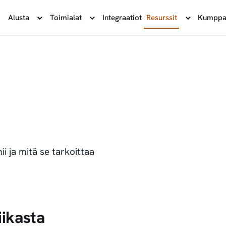
Alusta
Toimialat
Integraatiot
Resurssit
Kumppa
ii ja mitä se tarkoittaa
iikasta