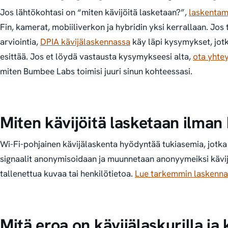
Jos lähtökohtasi on “miten kävijöitä lasketaan?”,
laskenta
Fin, kamerat, mobiiliverkon ja hybridin yksi kerrallaan. Jos 
arviointia,
DPIA kävijälaskennassa
käy läpi kysymykset, jot
esittää. Jos et löydä vastausta kysymykseesi alta,
ota yhtey
miten Bumbee Labs toimisi juuri sinun kohteessasi.
Miten kävijöitä lasketaan ilman
Wi-Fi-pohjainen kävijälaskenta hyödyntää tukiasemia, jotka 
signaalit anonymisoidaan ja muunnetaan anonyymeiksi kävij
tallenettua kuvaa tai henkilötietoa.
Lue tarkemmin laskenna
Mitä eroa on kävijälaskurilla ja 