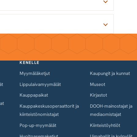
KENELLE
Myymäläketjut
Kaupungit ja kunnat
ät
Lippulaivamyymälät
Museot
Kauppapaikat
Kirjastot
at
Kauppakeskusoperaattorit ja
DOOH-mainostajat ja
kiinteistönomistajat
mediaomistajat
Pop-up-myymälät
Kiinteistöyhtiöt
Huoltoasemaketjut
Uimahallit ja kylpylät