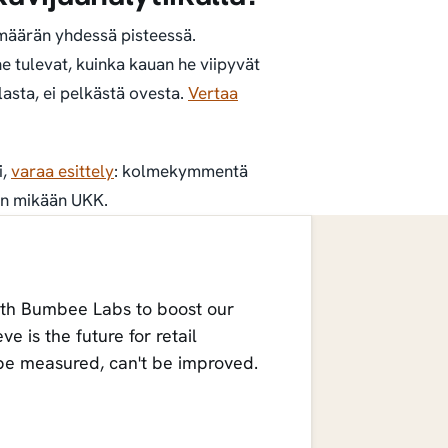
smäärän yhdessä pisteessä.
he tulevat, kuinka kauan he viipyvät
lasta, ei pelkästä ovesta.
Vertaa
i,
varaa esittely
: kolmekymmentä
in mikään UKK.
ith Bumbee Labs to boost our
e is the future for retail
 be measured, can't be improved.