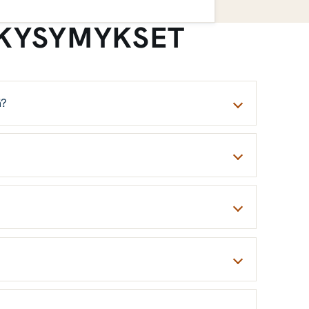
 KYSYMYKSET
ä?