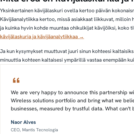
Yksinkertainen kävijälaskuri ovella kertoo päivän kokonai
Kävijäanalytiikka kertoo, missä asiakkaat liikkuvat, milloin 
ja kuinka hyvin kohde muuntaa ohikulkijat kävijöiksi, koko ti
kävijälaskuria ja kävijäanalytiikkaa →
Ja kun kysymykset muuttuvat juuri sinun kohteesi kaltaisiks
minuuttia kohteen kaltaisesi ympärillä vastaa enempään ku
We are very happy to announce this partnership w
Wireless solutions portfolio and bring what we believ
businesses, measured by trustful data. What can't
Naor Alves
CEO, Mantis Tecnologia