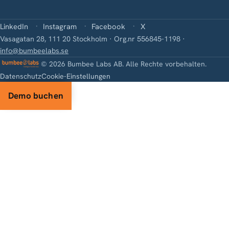
LinkedIn
Instagram
Facebook
X
Vasagatan 28, 111 20 Stockholm · Org.nr 556845-1198 ·
info@bumbeelabs.se
© 2026 Bumbee Labs AB. Alle Rechte vorbehalten.
Datenschutz
Cookie-Einstellungen
Demo buchen