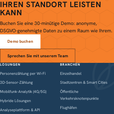
IHREN STANDORT LEISTEN
KANN
Buchen Sie eine 30-minütige Demo: anonyme,
DSGVO-genehmigte Daten zu einem Raum wie Ihrem.
Demo buchen
Sprechen Sie mit unserem Team
LÖSUNGEN
BRANCHEN
Personenzählung per Wi-Fi
Einzelhandel
3D-Sensor-Zählung
Stadtzentren & Smart Cities
Mobilfunk-Analytik (4G/5G)
Öffentliche
Verkehrsknotenpunkte
Hybride Lösungen
Flughäfen
Analyseplattform & API