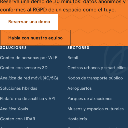
Reserva una demo de 30 minutos: datos anónimos y
conformes al RGPD de un espacio como el tuyo.
Reservar una demo
Habla con nuestro equipo
SOLUCIONES
SECTORES
Conteo de personas por Wi-Fi
Retail
Conteo con sensores 3D
Centros urbanos y smart cities
Analítica de red móvil (4G/5G)
Nodos de transporte público
Soluciones híbridas
Aeropuertos
Plataforma de analítica y API
Parques de atracciones
Analítica Xovis
Museos y espacios culturales
Conteo con LiDAR
Hostelería