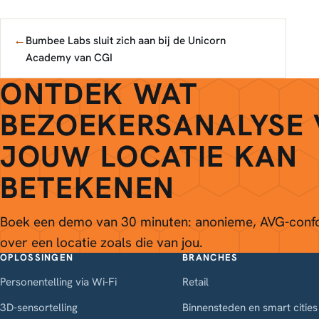
←
Bumbee Labs sluit zich aan bij de Unicorn
Academy van CGI
ONTDEK WAT
BEZOEKERSANALYSE
JOUW LOCATIE KAN
BETEKENEN
Boek een demo van 30 minuten: anonieme, AVG-conf
over een locatie zoals die van jou.
OPLOSSINGEN
BRANCHES
Personentelling via Wi-Fi
Retail
3D-sensortelling
Binnensteden en smart cities