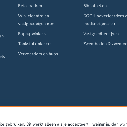
Retailparken
Bibliotheken
Winkelcentra en
DOOH-adverteerders 
vastgoedeigenaren
media-eigenaren
Pop-upwinkels
Vastgoedbedrijven
en
Tankstationketens
Zwembaden & zwemce
Vervoerders en hubs
els
e gebruiken. Dit werkt alleen als je accepteert – weiger je, dan wo