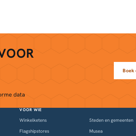
 VOOR
Boek
orme data
VOOR WIE
Winkelketens
Steden en gemeenten
Flagshipstores
Musea