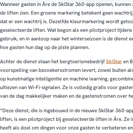
Wanneer gasten in Åre de SkiStar 360-app openen, kunnen ze
de liften zien. Een groene markering betekent geen wachtrij,
dat er een wachtrij is. Dezelfde kleurmarkering wordt getoo
geselecteerde liften. Wat begon als een pilotproject tijdens
gebruik, en in aanloop naar het winterseizoen is de dienst
hoe gasten hun dag op de piste plannen.
Achter de dienst staan het bergtoerismebedrijf
SkiStar
en B
voorspelling van bezoekersstromen levert, zowel buiten al
op kunstmatige intelligentie en machine learning, gecombi
uitlezen van Wi-Fi-signalen. Ze is volledig gratis voor gast
van de dag makkelijker maken en de gastenstromen over het
“Deze dienst, die is ingebouwd in de nieuwe SkiStar 360-app
liften, is een pilotproject bij geselecteerde liften in Åre. Ze
heeft als doel om dingen voor onze gasten te verbeteren e