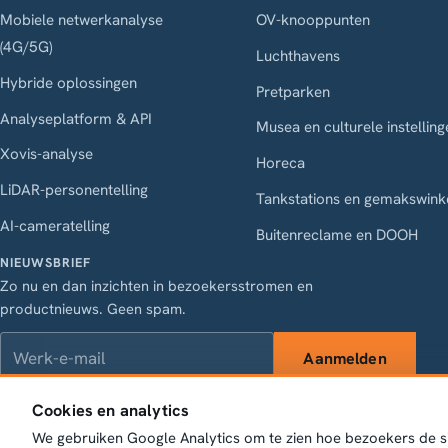
Mobiele netwerkanalyse
OV-knooppunten
(4G/5G)
Luchthavens
Hybride oplossingen
Pretparken
Analyseplatform & API
Musea en culturele instelling
Xovis-analyse
Horeca
LiDAR-personentelling
Tankstations en gemakswink
AI-cameratelling
Buitenreclame en DOOH
NIEUWSBRIEF
Zo nu en dan inzichten in bezoekersstromen en
productnieuws. Geen spam.
Werk-e-mail
Aanmelden
Cookies en analytics
We gebruiken Google Analytics om te zien hoe bezoekers de sit