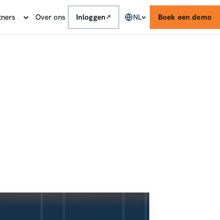
tners
Over ons
Inloggen
NL
Boek een demo
↗