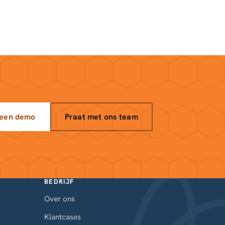
 een demo
Praat met ons team
BEDRIJF
Over ons
Klantcases