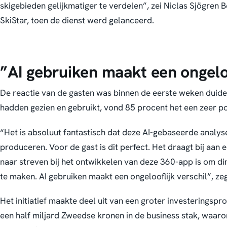
skigebieden gelijkmatiger te verdelen”, zei Niclas Sjögren Be
SkiStar, toen de dienst werd gelanceerd.
”AI gebruiken maakt een ongeloo
De reactie van de gasten was binnen de eerste weken duidel
hadden gezien en gebruikt, vond 85 procent het een zeer po
“Het is absoluut fantastisch dat deze AI-gebaseerde analys
produceren. Voor de gast is dit perfect. Het draagt bij aan
naar streven bij het ontwikkelen van deze 360-app is om d
te maken. AI gebruiken maakt een ongelooflijk verschil”, ze
Het initiatief maakte deel uit van een groter investerings
een half miljard Zweedse kronen in de business stak, waaro