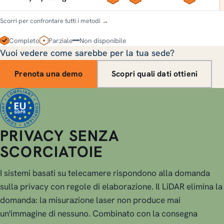
Scorri per confrontare tutti i metodi →
Completo
Parziale
Non disponibile
Vuoi vedere come sarebbe per la tua sede?
Prenota una demo
Scopri quali dati ottieni
PRIVACY SENZA
SCORCIATOIE
I sistemi basati su telecamere rispondono alla domanda
sulla privacy con regole di elaborazione. Il LiDAR elimina la
domanda: la misurazione laser non produce mai
un'immagine di nessuno. Combinato con la consegna