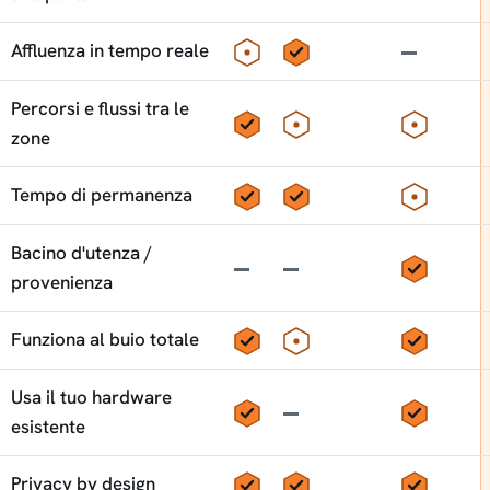
Parziale
Sì
No
Affluenza in tempo reale
Percorsi e flussi tra le
Sì
Parziale
Parzial
zone
Sì
Sì
Parzial
Tempo di permanenza
Bacino d'utenza /
No
No
Sì
provenienza
Sì
Parziale
Sì
Funziona al buio totale
Usa il tuo hardware
Sì
No
Sì
esistente
Sì
Sì
Sì
Privacy by design