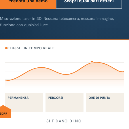
Prenota una demo
Scopri quali dati ottieni
Misurazione laser in 3D. Nessuna telecamera, nessuna immagine,
funziona con qualsiasi luce.
FLUSSI · IN TEMPO REALE
PERMANENZA
PERCORSI
ORE DI PUNTA
GDPR
SI FIDANO DI NOI