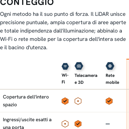
CONTEGGIO
Ogni metodo ha il suo punto di forza. Il LiDAR unisce
precisione puntuale, ampia copertura di aree aperte
e totale indipendenza dall'illuminazione; abbinalo a
Wi-Fi o rete mobile per la copertura dell'intera sede
e il bacino d'utenza.
Wi-
Telecamera
Rete
Fi
e 3D
mobile
Funzionalità
LiDAR a confronto con gli altri metodi di conteggio
Copertura dell'intero
Sì
Parziale
Sì
spazio
Ingressi/uscite esatti a
Parziale
Sì
No
una porta