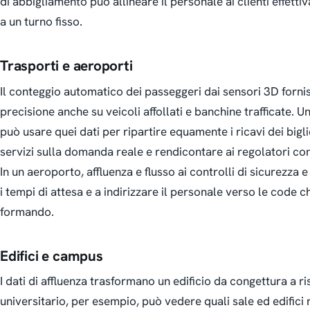
di abbigliamento può allineare il personale ai clienti effett
a un turno fisso.
Trasporti e aeroporti
Il conteggio automatico dei passeggeri dai sensori 3D fornis
precisione anche su veicoli affollati e banchine trafficate. 
può usare quei dati per ripartire equamente i ricavi dei biglie
servizi sulla domanda reale e rendicontare ai regolatori co
In un aeroporto, affluenza e flusso ai controlli di sicurezza e
i tempi di attesa e a indirizzare il personale verso le code c
formando.
Edifici e campus
I dati di affluenza trasformano un edificio da congettura a 
universitario, per esempio, può vedere quali sale ed edifici r