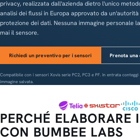
privacy, realizzata dall'azienda dietro l'unico metod
analisi dei flussi in Europa approvato da un'autorità
protezione dei dati. Nessuna immagine personale la
mai il sensore.
Richiedi un preventivo per i sensori
Prenota una
Compatibile con i sensori Xovis serie PC2, PC3 e PF. In entrata conteggi 
immagine salvata.
PERCHÉ ELABORARE I
CON BUMBEE LABS