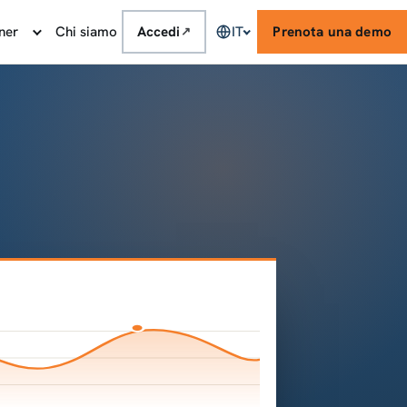
ner
Chi siamo
Accedi
IT
Prenota una demo
↗