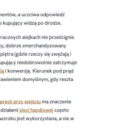
mentów, a uczciwa odpowiedź
co kupujący widzą po drodze.
raconych alejkach nie prześcignie
zysty, dobrze zmerchandyzowany
iętra (gdzie rzeczy się zwężają i
 kupujący niedobrowolnie zatrzymuje
ia
i konwersję. Kierunek pod prąd
stawieniem domyślnym, gdy reszta
presji przy wejściu
ma znaczenie
ddziałami
sieci handlowej
często
 wzroku jest wykorzystana, a nie w