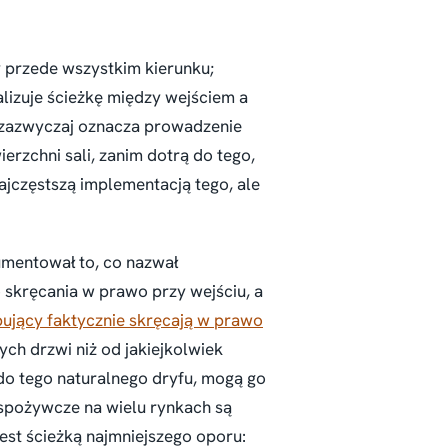
 przede wszystkim kierunku;
izuje ścieżkę między wejściem a
o zazwyczaj oznacza prowadzenie
rzchni sali, zanim dotrą do tego,
ajczęstszą implementacją tego, ale
umentował to, co nazwał
skręcania w prawo przy wejściu, a
ujący faktycznie skręcają w prawo
ych drzwi niż od jakiejkolwiek
 do tego naturalnego dryfu, mogą go
 spożywcze na wielu rynkach są
est ścieżką najmniejszego oporu: