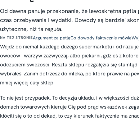
Od dawna panuje przekonanie, że lewoskrętna pętla 
czas przebywania i wydatki. Dowody są bardziej skom
użyteczne, niż ta reguła.
Argument za pętlą
Co dowody faktycznie mówią
Wyj
NA TEJ STRONIE
Wejdź do niemal każdego dużego supermarketu i od razu j
owoców i warzyw zazwyczaj, albo piekarni, gdzieś z kolor
odczuciem świeżości. Reszta sklepu rozgałęzia się stamtąd 
wybrałeś. Zanim dotrzesz do mleka, po które prawie na pe
mniej więcej cały sklep.
To nie jest przypadek. To decyzja układu, i w większości 
domach towarowych kieruje Cię pod prąd wskazówek zegara
kłócili się o to od dekad, to czy kierunek faktycznie ma zna