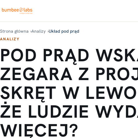
Strona główna
Analizy
Układ pod prąd
ANALIZY
POD PRĄD WS
ZEGARA Z PRO
SKRĘT W LEWO
ŻE LUDZIE WY
WIĘCEJ?