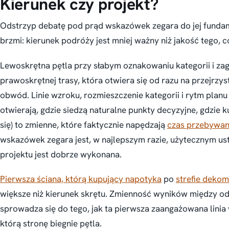
Kierunek czy projekt?
Odstrzyp debatę pod prąd wskazówek zegara do jej funda
brzmi: kierunek podróży jest mniej ważny niż jakość tego, 
Lewoskrętna pętla przy słabym oznakowaniu kategorii i zag
prawoskrętnej trasy, która otwiera się od razu na przejr
obwód. Linie wzroku, rozmieszczenie kategorii i rytm planu p
otwierają, gdzie siedzą naturalne punkty decyzyjne, gdzie
się) to zmienne, które faktycznie napędzają
czas przebywan
wskazówek zegara jest, w najlepszym razie, użytecznym u
projektu jest dobrze wykonana.
Pierwsza ściana, którą kupujący napotyka
po
strefie dekom
większe niż kierunek skrętu. Zmienność wyników między o
sprowadza się do tego, jak ta pierwsza zaangażowana linia
którą stronę biegnie pętla.