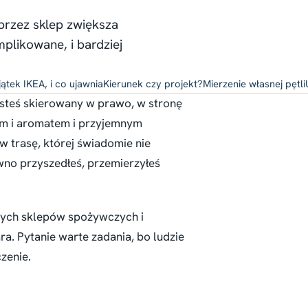
przez sklep zwiększa
plikowane, i bardziej
ątek IKEA, i co ujawnia
Kierunek czy projekt?
Mierzenie własnej pętli
esteś skierowany w prawo, w stronę
em i aromatem i przyjemnym
w trasę, której świadomie nie
wno przyszedłeś, przemierzyłeś
dużych sklepów spożywczych i
. Pytanie warte zadania, bo ludzie
czenie.