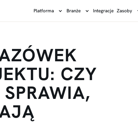
Platforma
Branże
Integracje
Zasoby
KAZÓWEK
JEKTU: CZY
 SPRAWIA,
DAJĄ