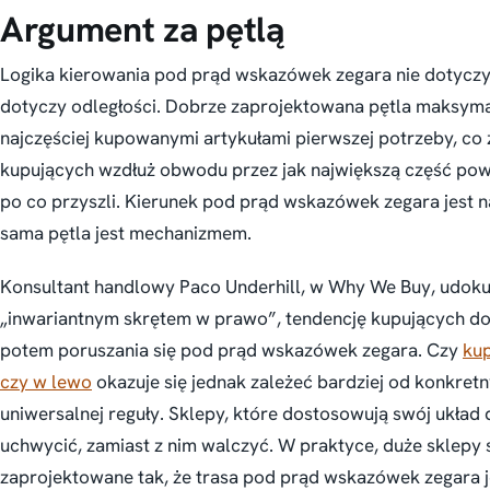
Argument za pętlą
Logika kierowania pod prąd wskazówek zegara nie dotyczy
dotyczy odległości. Dobrze zaprojektowana pętla maksymal
najczęściej kupowanymi artykułami pierwszej potrzeby, c
kupujących wzdłuż obwodu przez jak największą część powie
po co przyszli. Kierunek pod prąd wskazówek zegara jest n
sama pętla jest mechanizmem.
Konsultant handlowy Paco Underhill, w
Why We Buy
, udok
„inwariantnym skrętem w prawo”, tendencję kupujących do 
potem poruszania się pod prąd wskazówek zegara. Czy
kup
czy w lewo
okazuje się jednak zależeć bardziej od konkretn
uniwersalnej reguły. Sklepy, które dostosowują swój układ
uchwycić, zamiast z nim walczyć. W praktyce, duże sklepy
zaprojektowane tak, że trasa pod prąd wskazówek zegara j