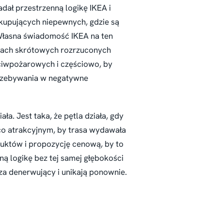
adał przestrzenną logikę IKEA i
 kupujących niepewnych, gdzie są
 Własna świadomość IKEA na ten
wiach skrótowych rozrzuconych
ciwpożarowych i częściowo, by
 przebywania w negatywne
ała. Jest taka, że pętla działa, gdy
o atrakcyjnym, by trasa wydawała
duktów i propozycję cenową, by to
ną logikę bez tej samej głębokości
za denerwujący i unikają ponownie.