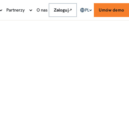
Partnerzy
O nas
Zaloguj
PL
Umów demo
↗