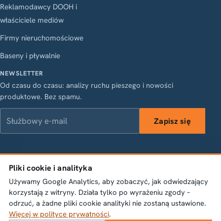
Reklamodawcy DOOH i
właściciele mediów
Firmy nieruchomościowe
Baseny i pływalnie
NEWSLETTER
Od czasu do czasu: analizy ruchu pieszego i nowości
produktowe. Bez spamu.
Służbowy e-mail
Zapisz się
LinkedIn
Instagram
Facebook
X
Pliki cookie i analityka
Vasagatan 28, 111 20 Stockholm · Org.nr 556845-1198 ·
Używamy Google Analytics, aby zobaczyć, jak odwiedzający
info@bumbeelabs.se
korzystają z witryny. Działa tylko po wyrażeniu zgody –
odrzuć, a żadne pliki cookie analityki nie zostaną ustawione.
© 2026 Bumbee Labs AB. Wszelkie prawa zastrzeżone.
Więcej w polityce prywatności
.
Polityka prywatności
Ustawienia plików cookie