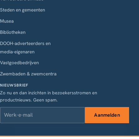
Steden en gemeenten
Musea
Bibliotheken
DOOH-adverteerders en
media-eigenaren
Vastgoedbedrijven
Zwembaden & zwemcentra
NIEUWSBRIEF
Zo nu en dan inzichten in bezoekersstromen en
productnieuws. Geen spam.
Werk-e-mail
Aanmelden