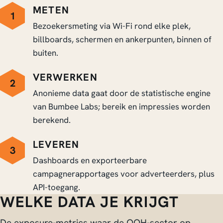
METEN
1
Bezoekersmeting via Wi-Fi rond elke plek,
billboards, schermen en ankerpunten, binnen of
buiten.
VERWERKEN
2
Anonieme data gaat door de statistische engine
van Bumbee Labs; bereik en impressies worden
berekend.
LEVEREN
3
Dashboards en exporteerbare
campagnerapportages voor adverteerders, plus
API-toegang.
WELKE DATA JE KRIJGT
De exposure-metrics waar de OOH-sector op