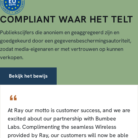
COMPLIANT WAAR HET TELT
Publiekscijfers die anoniem en geaggregeerd zijn en
goedgekeurd door een gegevensbeschermingsautoriteit,
zodat media-eigenaren er met vertrouwen op kunnen
verkopen.
Bekijk het bewijs
At Ray our motto is customer success, and we are
excited about our partnership with Bumbee
Labs. Complimenting the seamless Wireless
provided by Ray, our customers will now be able