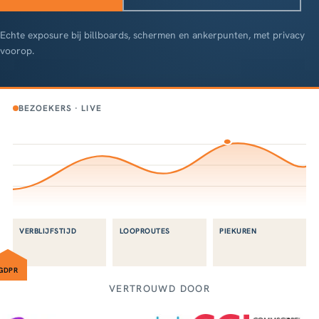
Echte exposure bij billboards, schermen en ankerpunten, met privacy
voorop.
BEZOEKERS · LIVE
VERBLIJFSTIJD
LOOPROUTES
PIEKUREN
GDPR
VERTROUWD DOOR