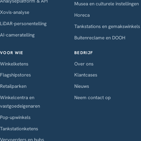
Analyseplatform & API
Musea en culturele instellingen
Xovis-analyse
Horeca
LiDAR-personentelling
Tankstations en gemakswinkels
AI-cameratelling
Buitenreclame en DOOH
VOOR WIE
BEDRIJF
Winkelketens
Over ons
Flagshipstores
Klantcases
Retailparken
Nieuws
Winkelcentra en
Neem contact op
vastgoedeigenaren
Pop-upwinkels
Tankstationketens
Vervoerders en hubs