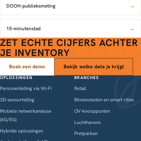
DOOH-publieksmeting
→
15-minutenstad
→
ZET ECHTE CIJFERS ACHTER
JE INVENTORY
Boek een demo
Bekijk welke data je krijgt
OPLOSSINGEN
BRANCHES
Personentelling via Wi-Fi
Retail
3D-sensortelling
Binnensteden en smart cities
Mobiele netwerkanalyse
OV-knooppunten
(4G/5G)
Luchthavens
Hybride oplossingen
Pretparken