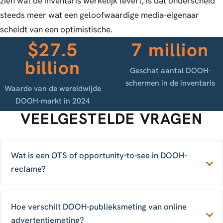
zien wat de inventaris werkelijk levert, is dat onderscheid
steeds meer wat een geloofwaardige media-eigenaar
scheidt van een optimistische.
$27.5
7 million
billion
Geschat aantal DOOH-
schermen in de inventaris
Waarde van de wereldwijde
DOOH-markt in 2024
VEELGESTELDE VRAGEN
Wat is een OTS of opportunity-to-see in DOOH-
reclame?
Hoe verschilt DOOH-publieksmeting van online
advertentiemeting?