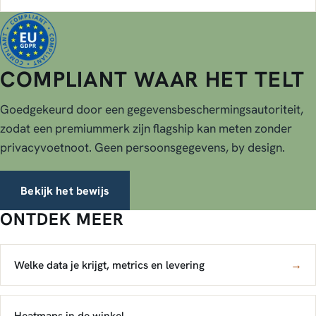
COMPLIANT WAAR HET TELT
Goedgekeurd door een gegevensbeschermingsautoriteit,
zodat een premiummerk zijn flagship kan meten zonder
privacyvoetnoot. Geen persoonsgegevens, by design.
Bekijk het bewijs
ONTDEK MEER
Welke data je krijgt, metrics en levering
→
Heatmaps in de winkel
→