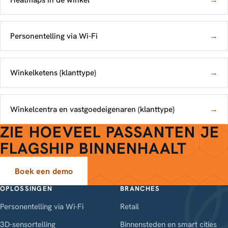
Personentelling via Wi-Fi
→
Winkelketens (klanttype)
→
Winkelcentra en vastgoedeigenaren (klanttype)
→
ZIE HOEVEEL PASSANTEN JE
FLAGSHIP BINNENHAALT
Boek een demo
OPLOSSINGEN
BRANCHES
Personentelling via Wi-Fi
Retail
3D-sensortelling
Binnensteden en smart cities