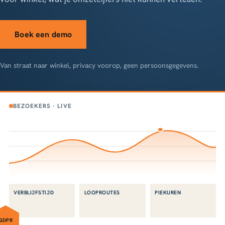
Boek een demo
Van straat naar winkel, privacy voorop, geen persoonsgegevens.
BEZOEKERS · LIVE
VERBLIJFSTIJD
LOOPROUTES
PIEKUREN
GDPR