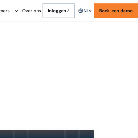
tners
Over ons
Inloggen
NL
Boek een demo
↗