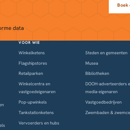
Boek
orme data
VOOR WIE
Winkelketens
Steden en gemeenten
Flagshipstores
Musea
Retailparken
Bibliotheken
Winkelcentra en
DOOH-adverteerders 
vastgoedeigenaren
media-eigenaren
Pop-upwinkels
Vastgoedbedrijven
en
Tankstationketens
Zwembaden & zwemce
Vervoerders en hubs
els