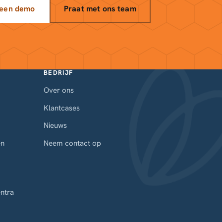
 een demo
Praat met ons team
BEDRIJF
Over ons
Klantcases
Nieuws
en
Neem contact op
ntra