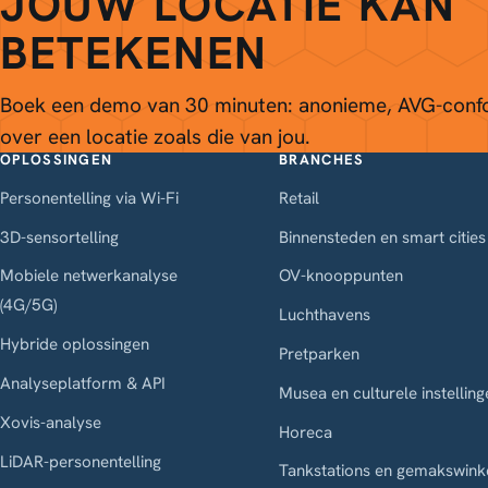
JOUW LOCATIE KAN
BETEKENEN
Boek een demo van 30 minuten: anonieme, AVG-conf
over een locatie zoals die van jou.
OPLOSSINGEN
BRANCHES
Personentelling via Wi-Fi
Retail
3D-sensortelling
Binnensteden en smart cities
Mobiele netwerkanalyse
OV-knooppunten
(4G/5G)
Luchthavens
Hybride oplossingen
Pretparken
Analyseplatform & API
Musea en culturele instelling
Xovis-analyse
Horeca
LiDAR-personentelling
Tankstations en gemakswink