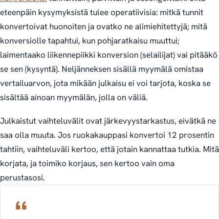
eteenpäin kysymyksistä tulee operatiivisia: mitkä tunnit
konvertoivat huonoiten ja ovatko ne alimiehitettyjä; mitä
konversiolle tapahtui, kun pohjaratkaisu muuttui;
laimentaako liikennepiikki konversion (selailijat) vai pitääkö
se sen (kysyntä). Neljänneksen sisällä myymälä omistaa
vertailuarvon, jota mikään julkaisu ei voi tarjota, koska se
sisältää ainoan myymälän, jolla on väliä.
Julkaistut vaihteluvälit ovat järkevyystarkastus, eivätkä ne
saa olla muuta. Jos ruokakauppasi konvertoi 12 prosentin
tahtiin, vaihteluväli kertoo, että jotain kannattaa tutkia. Mitä
korjata, ja toimiko korjaus, sen kertoo vain oma
perustasosi.