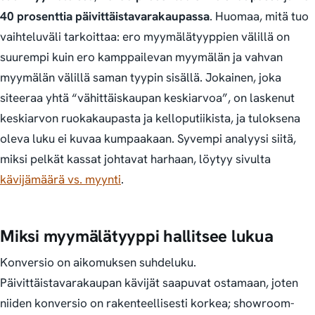
40 prosenttia päivittäistavarakaupassa
. Huomaa, mitä tuo
vaihteluväli tarkoittaa: ero myymälätyyppien välillä on
suurempi kuin ero kamppailevan myymälän ja vahvan
myymälän välillä saman tyypin sisällä. Jokainen, joka
siteeraa yhtä “vähittäiskaupan keskiarvoa”, on laskenut
keskiarvon ruokakaupasta ja kelloputiikista, ja tuloksena
oleva luku ei kuvaa kumpaakaan. Syvempi analyysi siitä,
miksi pelkät kassat johtavat harhaan, löytyy sivulta
kävijämäärä vs. myynti
.
Miksi myymälätyyppi hallitsee lukua
Konversio on aikomuksen suhdeluku.
Päivittäistavarakaupan kävijät saapuvat ostamaan, joten
niiden konversio on rakenteellisesti korkea; showroom-