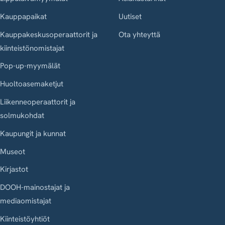
Kauppapaikat
Uutiset
Kauppakeskusoperaattorit ja
Ota yhteyttä
kiinteistönomistajat
Pop-up-myymälät
Huoltoasemaketjut
Liikenneoperaattorit ja
solmukohdat
Kaupungit ja kunnat
Museot
Kirjastot
DOOH-mainostajat ja
mediaomistajat
Kiinteistöyhtiöt