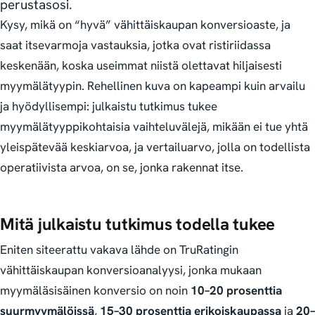
perustasosi.
Kysy, mikä on “hyvä” vähittäiskaupan konversioaste, ja
saat itsevarmoja vastauksia, jotka ovat ristiriidassa
keskenään, koska useimmat niistä olettavat hiljaisesti
myymälätyypin. Rehellinen kuva on kapeampi kuin arvailu
ja hyödyllisempi: julkaistu tutkimus tukee
myymälätyyppikohtaisia vaihteluvälejä, mikään ei tue yhtä
yleispätevää keskiarvoa, ja vertailuarvo, jolla on todellista
operatiivista arvoa, on se, jonka rakennat itse.
Mitä julkaistu tutkimus todella tukee
Eniten siteerattu vakava lähde on TruRatingin
vähittäiskaupan konversioanalyysi, jonka mukaan
myymäläsisäinen konversio on noin
10–20 prosenttia
suurmyymälöissä
,
15–30 prosenttia erikoiskaupassa
ja
20–