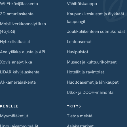
Wi-Fi-kävijälaskenta
Vähittäiskauppa
3D-anturilaskenta
Kaupunkikeskustat ja älykkäät
kaupungit
Mobiiliverkkoanalytiikka
(4G/5G)
Joukkoliikenteen solmukohdat
Hybridiratkaisut
Lentoasemat
Analytiikka-alusta ja API
Huvipuistot
Xovis-analytiikka
Museot ja kulttuurikohteet
LiDAR-kävijälaskenta
Hotellit ja ravintolat
AI-kameralaskenta
Huoltoasemat ja lähikaupat
Ulko- ja DOOH-mainonta
KENELLE
YRITYS
Myymäläketjut
Tietoa meistä
Lippulaivamyymälät
Asiakastarinat