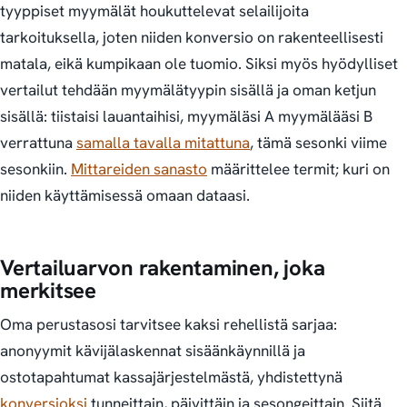
tyyppiset myymälät houkuttelevat selailijoita
tarkoituksella, joten niiden konversio on rakenteellisesti
matala, eikä kumpikaan ole tuomio. Siksi myös hyödylliset
vertailut tehdään myymälätyypin sisällä ja oman ketjun
sisällä: tiistaisi lauantaihisi, myymäläsi A myymälääsi B
verrattuna
samalla tavalla mitattuna
, tämä sesonki viime
sesonkiin.
Mittareiden sanasto
määrittelee termit; kuri on
niiden käyttämisessä omaan dataasi.
Vertailuarvon rakentaminen, joka
merkitsee
Oma perustasosi tarvitsee kaksi rehellistä sarjaa:
anonyymit kävijälaskennat sisäänkäynnillä ja
ostotapahtumat kassajärjestelmästä, yhdistettynä
konversioksi
tunneittain, päivittäin ja sesongeittain. Siitä