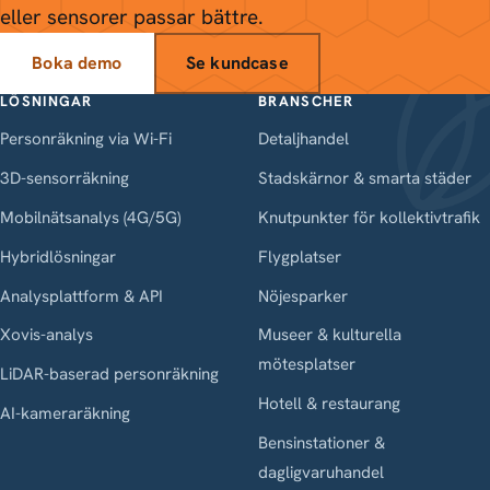
eller sensorer passar bättre.
Boka demo
Se kundcase
LÖSNINGAR
BRANSCHER
Personräkning via Wi-Fi
Detaljhandel
3D-sensorräkning
Stadskärnor & smarta städer
Mobilnätsanalys (4G/5G)
Knutpunkter för kollektivtrafik
Hybridlösningar
Flygplatser
Analysplattform & API
Nöjesparker
Xovis-analys
Museer & kulturella
mötesplatser
LiDAR-baserad personräkning
Hotell & restaurang
AI-kameraräkning
Bensinstationer &
dagligvaruhandel