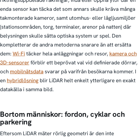
riktningsuppdelade räkningar, vida eller öppna ytor där en
enda sensor kan täcka det som annars skulle kräva många
takmonterade kameror, samt utomhus- eller lågljusmiljöer
(stationsområden, torg, terminaler, arenor på natten) där
belysningen skulle sätta optiska system ur spel. Den
kompletterar de andra metoderna snarare än att ersätta
dem:
Wi-Fi
täcker hela anläggningar och resor,
kamera och
3D-sensorer
förblir ett beprövat val vid definierade dörrar,
och
mobilnätsdata
svarar på varifrån besökarna kommer. I
en
hybridlösning
blir LiDAR helt enkelt ytterligare en exakt
datakälla i samma bild.
Bortom människor: fordon, cyklar och
parkering
Eftersom LiDAR mäter rörlig geometri är den inte