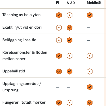
Fi
Mobilnät
& 3D
Funktion
LiDAR jämfört med andra mätmetoder
Ja
Delvis
Ja
Täckning av hela ytan
Delvis
Ja
Nej
Exakt in/ut vid en dörr
Delvis
Ja
Nej
Beläggning i realtid
Rörelsemönster & flöden
Ja
Delvis
Delvis
mellan zoner
Ja
Ja
Delvis
Uppehållstid
Upptagningsområde /
Nej
Nej
Ja
ursprung
Ja
Delvis
Ja
Fungerar i totalt mörker