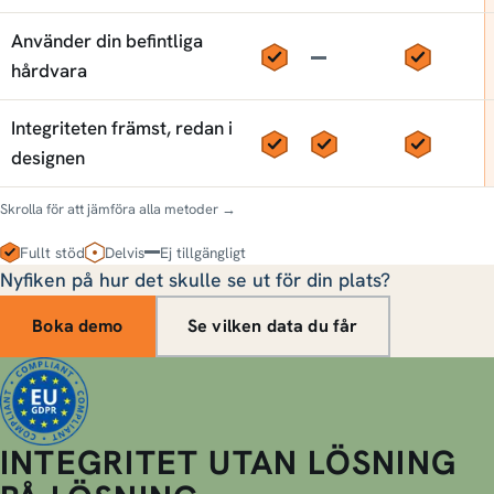
Använder din befintliga
Ja
Nej
Ja
hårdvara
Integriteten främst, redan i
Ja
Ja
Ja
designen
Skrolla för att jämföra alla metoder →
Fullt stöd
Delvis
Ej tillgängligt
Nyfiken på hur det skulle se ut för din plats?
Boka demo
Se vilken data du får
INTEGRITET UTAN LÖSNING