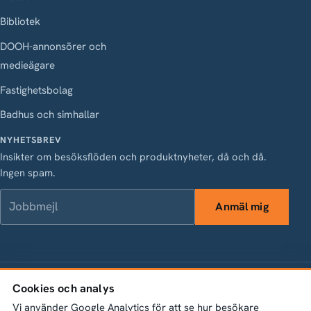
Bibliotek
DOOH-annonsörer och
medieägare
Fastighetsbolag
Badhus och simhallar
NYHETSBREV
Insikter om besöksflöden och produktnyheter, då och då.
Ingen spam.
Jobbmejl
Anmäl mig
LinkedIn
Instagram
Facebook
X
Cookies och analys
Vasagatan 28, 111 20 Stockholm · Org.nr 556845-1198 ·
info@bumbeelabs.se
Vi använder Google Analytics för att se hur besökare