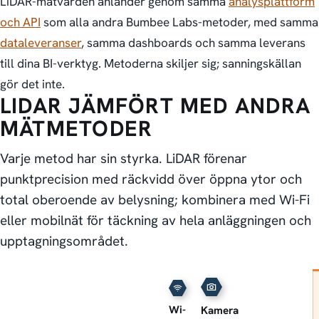
LiDAR-mätvärden anländer genom samma
analysplattform
och API
som alla andra Bumbee Labs-metoder, med samma
dataleveranser
, samma dashboards och samma leverans
till dina BI-verktyg. Metoderna skiljer sig; sanningskällan
gör det inte.
LIDAR JÄMFÖRT MED ANDRA
MÄTMETODER
Varje metod har sin styrka. LiDAR förenar
punktprecision med räckvidd över öppna ytor och
total oberoende av belysning; kombinera med Wi-Fi
eller mobilnät för täckning av hela anläggningen och
upptagningsområdet.
Wi-
Kamera