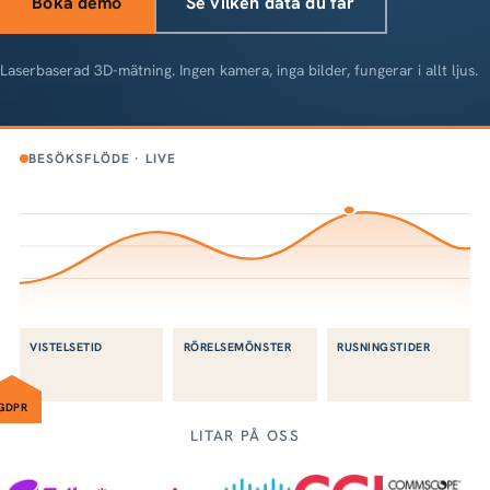
Boka demo
Se vilken data du får
Laserbaserad 3D-mätning. Ingen kamera, inga bilder, fungerar i allt ljus.
BESÖKSFLÖDE · LIVE
VISTELSETID
RÖRELSEMÖNSTER
RUSNINGSTIDER
GDPR
LITAR PÅ OSS