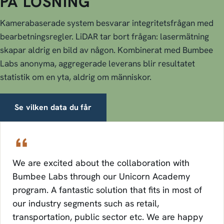
PÅ LÖSNING
Kamerabaserade system besvarar integritetsfrågan med
bearbetningsregler. LiDAR tar bort frågan: lasermätning
skapar aldrig en bild av någon. Kombinerat med Bumbee
Labs anonyma, aggregerade leverans blir resultatet
statistik om en yta, aldrig om människor.
Se vilken data du får
We are excited about the collaboration with
Bumbee Labs through our Unicorn Academy
program. A fantastic solution that fits in most of
our industry segments such as retail,
transportation, public sector etc. We are happy