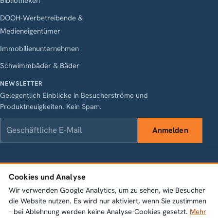
Bibliotheken
DOOH-Werbetreibende &
Medieneigentümer
Immobilienunternehmen
Schwimmbäder & Bäder
NEWSLETTER
Gelegentlich Einblicke in Besucherströme und
Produktneuigkeiten. Kein Spam.
Geschäftliche E-Mail
Anmelden
LinkedIn
Instagram
Facebook
X
Cookies und Analyse
Vasagatan 28, 111 20 Stockholm · Org.nr 556845-1198 ·
Wir verwenden Google Analytics, um zu sehen, wie Besucher
info@bumbeelabs.se
die Website nutzen. Es wird nur aktiviert, wenn Sie zustimmen
– bei Ablehnung werden keine Analyse-Cookies gesetzt.
Mehr
© 2026 Bumbee Labs AB. Alle Rechte vorbehalten.