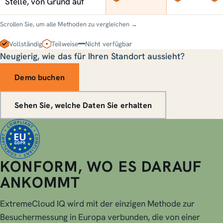
Stelle, von Grund auf
Scrollen Sie, um alle Methoden zu vergleichen →
Vollständig
Teilweise
Nicht verfügbar
Neugierig, wie das für Ihren Standort aussieht?
Demo buchen
Sehen Sie, welche Daten Sie erhalten
KONFORM, WO ES DARAUF
ANKOMMT
ExtremeCloud IQ wird mit der einzigen Methode zur
Besuchermessung in Europa verbunden, die von einer