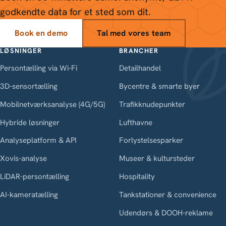
godkendte data for et sted som dit.
Book en demo
Tal med vores team
LØSNINGER
BRANCHER
Persontælling via Wi-Fi
Detailhandel
3D-sensortælling
Bycentre & smarte byer
Mobilnetværksanalyse (4G/5G)
Trafikknudepunkter
Hybride løsninger
Lufthavne
Analyseplatform & API
Forlystelsesparker
Xovis-analyse
Museer & kultursteder
LiDAR-persontælling
Hospitality
AI-kameratælling
Tankstationer & convenience
Udendørs & DOOH-reklame