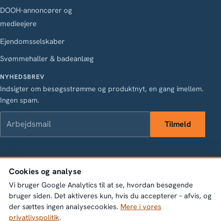
DOOH-annoncører og
medieejere
Ejendomsselskaber
Svømmehaller & badeanlæg
NYHEDSBREV
Indsigter om besøgsstrømme og produktnyt, en gang imellem.
Ingen spam.
Arbejdsmail
Tilmeld
LinkedIn
Instagram
Facebook
X
Cookies og analyse
Vasagatan 28, 111 20 Stockholm · Org.nr 556845-1198 ·
Vi bruger Google Analytics til at se, hvordan besøgende
info@bumbeelabs.se
bruger siden. Det aktiveres kun, hvis du accepterer – afvis, og
der sættes ingen analysecookies.
Mere i vores
© 2026 Bumbee Labs AB. Alle rettigheder forbeholdes.
privatlivspolitik
.
Privatlivspolitik
Cookie-indstillinger