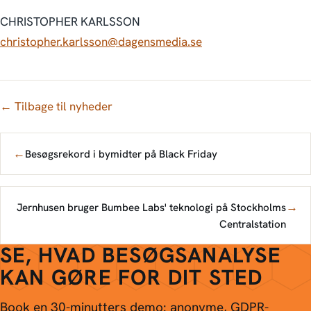
CHRISTOPHER KARLSSON
christopher.karlsson@dagensmedia.se
← Tilbage til nyheder
←
Besøgsrekord i bymidter på Black Friday
→
Jernhusen bruger Bumbee Labs' teknologi på Stockholms
Centralstation
SE, HVAD BESØGSANALYSE
KAN GØRE FOR DIT STED
Book en 30-minutters demo: anonyme, GDPR-