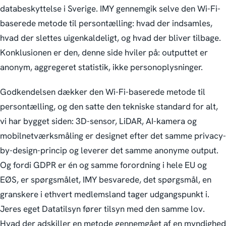
databeskyttelse i Sverige. IMY gennemgik selve den Wi-Fi-
baserede metode til persontælling: hvad der indsamles,
hvad der slettes uigenkaldeligt, og hvad der bliver tilbage.
Konklusionen er den, denne side hviler på: outputtet er
anonym, aggregeret statistik, ikke personoplysninger.
Godkendelsen dækker den Wi-Fi-baserede metode til
persontælling, og den satte den tekniske standard for alt,
vi har bygget siden: 3D-sensor, LiDAR, AI-kamera og
mobilnetværksmåling er designet efter det samme privacy-
by-design-princip og leverer det samme anonyme output.
Og fordi GDPR er én og samme forordning i hele EU og
EØS, er spørgsmålet, IMY besvarede, det spørgsmål, en
granskere i ethvert medlemsland tager udgangspunkt i.
Jeres eget Datatilsyn fører tilsyn med den samme lov.
Hvad der adskiller en metode gennemgået af en myndighed