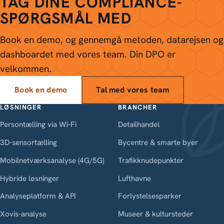
TAG DINE COMPLIANCE-
SPØRGSMÅL MED
Book en demo, og gennemgå metoden, datarejsen og
dashboardet med vores team. Din DPO er
velkommen.
Book en demo
Tal med vores team
LØSNINGER
BRANCHER
Persontælling via Wi-Fi
Detailhandel
3D-sensortælling
Bycentre & smarte byer
Mobilnetværksanalyse (4G/5G)
Trafikknudepunkter
Hybride løsninger
Lufthavne
Analyseplatform & API
Forlystelsesparker
Xovis-analyse
Museer & kultursteder