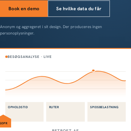
Book en demo
Se hvilke data du får
Anonym og aggregeret i sit design. Der produceres ingen
personoplysninger.
BESØGSANALYSE · LIVE
OPHOLDSTID
RUTER
SPIDSBELASTNING
GDPR
BETROET AF