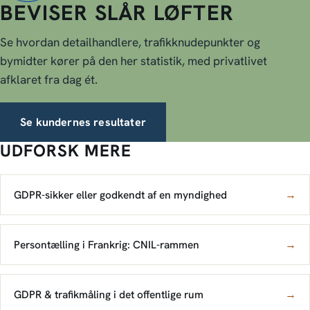
BEVISER SLÅR LØFTER
Se hvordan detailhandlere, trafikknudepunkter og
bymidter kører på den her statistik, med privatlivet
afklaret fra dag ét.
Se kundernes resultater
UDFORSK MERE
GDPR-sikker eller godkendt af en myndighed
→
Persontælling i Frankrig: CNIL-rammen
→
GDPR & trafikmåling i det offentlige rum
→