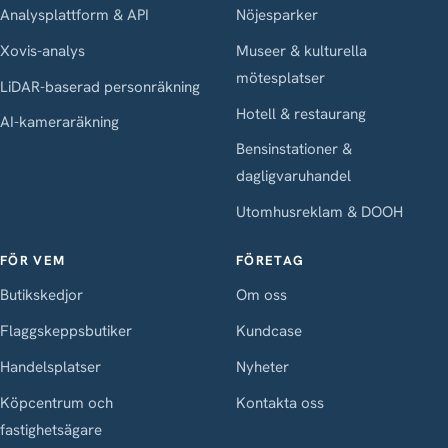
Analysplattform & API
Nöjesparker
Xovis-analys
Museer & kulturella
mötesplatser
LiDAR-baserad personräkning
Hotell & restaurang
AI-kameraräkning
Bensinstationer &
dagligvaruhandel
Utomhusreklam & DOOH
FÖR VEM
FÖRETAG
Butikskedjor
Om oss
Flaggskeppsbutiker
Kundcase
Handelsplatser
Nyheter
Köpcentrum och
Kontakta oss
fastighetsägare