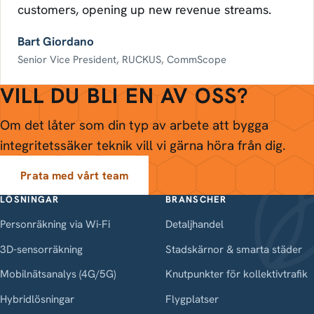
customers, opening up new revenue streams.
Bart Giordano
Senior Vice President, RUCKUS, CommScope
VILL DU BLI EN AV OSS?
Om det låter som din typ av arbete att bygga
integritetssäker teknik vill vi gärna höra från dig.
Prata med vårt team
LÖSNINGAR
BRANSCHER
Personräkning via Wi-Fi
Detaljhandel
3D-sensorräkning
Stadskärnor & smarta städer
Mobilnätsanalys (4G/5G)
Knutpunkter för kollektivtrafik
Hybridlösningar
Flygplatser