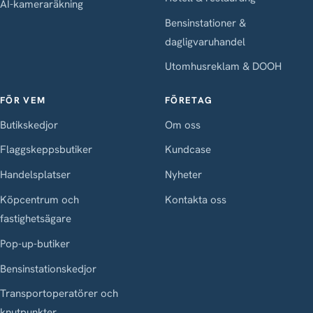
AI-kameraräkning
Bensinstationer &
dagligvaruhandel
Utomhusreklam & DOOH
FÖR VEM
FÖRETAG
Butikskedjor
Om oss
Flaggskeppsbutiker
Kundcase
Handelsplatser
Nyheter
Köpcentrum och
Kontakta oss
fastighetsägare
Pop-up-butiker
Bensinstationskedjor
Transportoperatörer och
knutpunkter