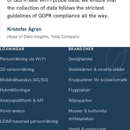
the collection of data follows the strictest
guidelines of GDPR compliance all the way.
Kristofer Ågren
Head of Data Insights, Telia Company
LÖSNINGAR
BRANSCHER
Personräkning via Wi-Fi
Detaljhandel
3D-sensorräkning
Stadskärnor & smarta städer
Mobilnätsanalys (4G/5G)
Knutpunkter för kollektivtrafik
Hybridlösningar
Flygplatser
Analysplattform & API
Nöjesparker
Xovis-analys
Museer & kulturella
mötesplatser
LiDAR-baserad personräkning
Hotell & restaurang