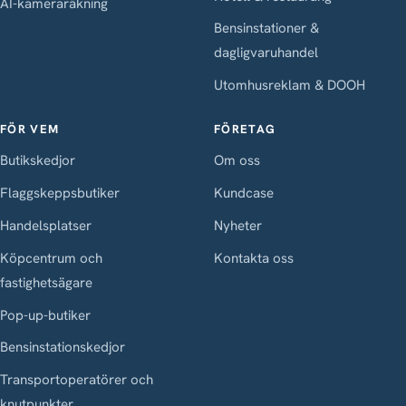
AI-kameraräkning
Bensinstationer &
dagligvaruhandel
Utomhusreklam & DOOH
FÖR VEM
FÖRETAG
Butikskedjor
Om oss
Flaggskeppsbutiker
Kundcase
Handelsplatser
Nyheter
Köpcentrum och
Kontakta oss
fastighetsägare
Pop-up-butiker
Bensinstationskedjor
Transportoperatörer och
knutpunkter