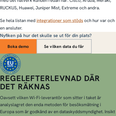
med det nätverk kunden redan har: Cisco, Aruba, Meraki,
RUCKUS, Huawei, Juniper Mist, Extreme och andra.
Se hela listan med
integrationer som stöds
och hur var och
en ansluter.
Nyfiken på hur det skulle se ut för din plats?
Boka demo
Se vilken data du får
REGELEFTERLEVNAD DÄR
DET RÄKNAS
Oavsett vilken Wi-Fi-leverantör som sitter i taket är
analyslagret den enda metoden för besöksmätning i
Europa som är godkänd av en dataskyddsmyndighet. Insikt