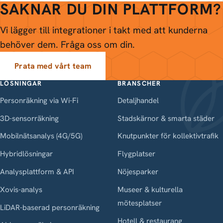
SAKNAR DU DIN PLATTFORM?
Vi lägger till integrationer i takt med att kunderna
behöver dem. Fråga oss om din.
Prata med vårt team
LÖSNINGAR
BRANSCHER
Personräkning via Wi-Fi
Detaljhandel
3D-sensorräkning
Stadskärnor & smarta städer
Mobilnätsanalys (4G/5G)
Knutpunkter för kollektivtrafik
Hybridlösningar
Flygplatser
Analysplattform & API
Nöjesparker
Xovis-analys
Museer & kulturella
mötesplatser
LiDAR-baserad personräkning
Hotell & restaurang