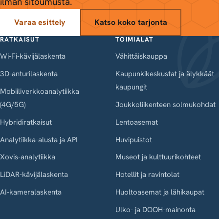
ilman sitoumusta.
Varaa esittely
Katso koko tarjonta
RATKAISUT
TOIMIALAT
Wi-Fi-kävijälaskenta
Vähittäiskauppa
3D-anturilaskenta
Kaupunkikeskustat ja älykkäät
kaupungit
Mobiiliverkkoanalytiikka
(4G/5G)
Joukkoliikenteen solmukohdat
Hybridiratkaisut
Lentoasemat
Analytiikka-alusta ja API
Huvipuistot
Xovis-analytiikka
Museot ja kulttuurikohteet
LiDAR-kävijälaskenta
Hotellit ja ravintolat
AI-kameralaskenta
Huoltoasemat ja lähikaupat
Ulko- ja DOOH-mainonta