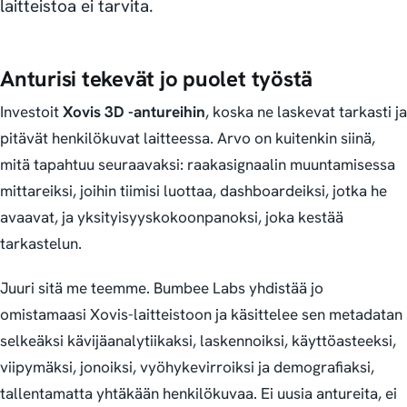
laitteistoa ei tarvita.
Anturisi tekevät jo puolet työstä
Investoit
Xovis 3D -antureihin
, koska ne laskevat tarkasti ja
pitävät henkilökuvat laitteessa. Arvo on kuitenkin siinä,
mitä tapahtuu seuraavaksi: raakasignaalin muuntamisessa
mittareiksi, joihin tiimisi luottaa, dashboardeiksi, jotka he
avaavat, ja yksityisyyskokoonpanoksi, joka kestää
tarkastelun.
Juuri sitä me teemme. Bumbee Labs yhdistää jo
omistamaasi Xovis-laitteistoon ja käsittelee sen metadatan
selkeäksi kävijäanalytiikaksi, laskennoiksi, käyttöasteeksi,
viipymäksi, jonoiksi, vyöhykevirroiksi ja demografiaksi,
tallentamatta yhtäkään henkilökuvaa. Ei uusia antureita, ei