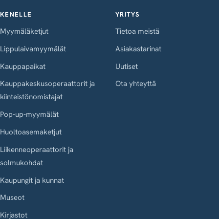
KENELLE
YRITYS
Myymäläketjut
Tietoa meistä
Lippulaivamyymälät
Asiakastarinat
Kauppapaikat
Uutiset
Kauppakeskusoperaattorit ja
Ota yhteyttä
kiinteistönomistajat
Pop-up-myymälät
Huoltoasemaketjut
Liikenneoperaattorit ja
solmukohdat
Kaupungit ja kunnat
Museot
Kirjastot