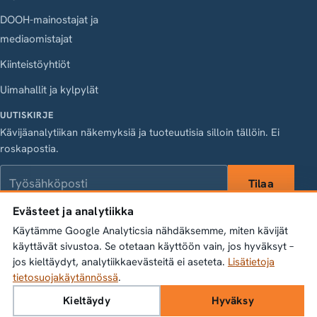
DOOH-mainostajat ja
mediaomistajat
Kiinteistöyhtiöt
Uimahallit ja kylpylät
UUTISKIRJE
Kävijäanalytiikan näkemyksiä ja tuoteuutisia silloin tällöin. Ei
roskapostia.
Työsähköposti
Tilaa
Evästeet ja analytiikka
Käytämme Google Analyticsia nähdäksemme, miten kävijät
käyttävät sivustoa. Se otetaan käyttöön vain, jos hyväksyt –
LinkedIn
Instagram
Facebook
X
jos kieltäydyt, analytiikkaevästeitä ei aseteta.
Lisätietoja
Vasagatan 28, 111 20 Stockholm · Org.nr 556845-1198 ·
tietosuojakäytännössä
.
info@bumbeelabs.se
Kieltäydy
Hyväksy
© 2026 Bumbee Labs AB. Kaikki oikeudet pidätetään.