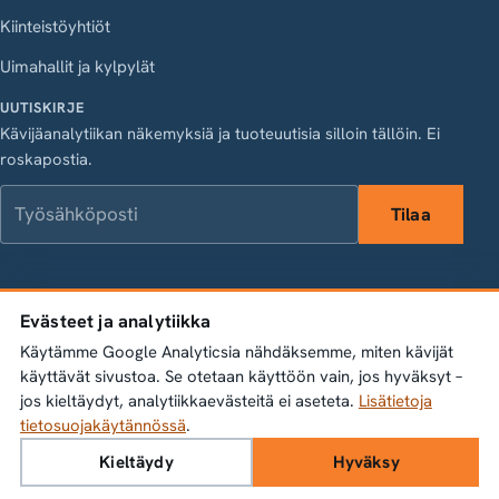
Kiinteistöyhtiöt
Uimahallit ja kylpylät
UUTISKIRJE
Kävijäanalytiikan näkemyksiä ja tuoteuutisia silloin tällöin. Ei
roskapostia.
Työsähköposti
Tilaa
LinkedIn
Instagram
Facebook
X
Evästeet ja analytiikka
Vasagatan 28, 111 20 Stockholm · Org.nr 556845-1198 ·
Käytämme Google Analyticsia nähdäksemme, miten kävijät
info@bumbeelabs.se
käyttävät sivustoa. Se otetaan käyttöön vain, jos hyväksyt –
jos kieltäydyt, analytiikkaevästeitä ei aseteta.
Lisätietoja
© 2026 Bumbee Labs AB. Kaikki oikeudet pidätetään.
tietosuojakäytännössä
.
Tietosuojakäytäntö
Evästeasetukset
Kieltäydy
Hyväksy
Varaa esittely