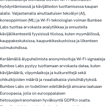
hyödyntämisessä ja kävijätiedon tuottamisessa kaupan
alalle. Valjastamalla ainutlaatuisen tekoälyn (AI),
koneoppimisen (ML) ja Wi-Fi-teknologian voiman Bumbee
Labs tuottaa arvokasta analytiikkaa ja ennusteita
kävijäliikenteestä fyysisissä tiloissa, kuten myymälöissä,
kauppakeskuksissa, kaupunkikeskustoissa ja liikenteen
solmukohdissa.
Keräämällä älypuhelimista anonymisoituja Wi-Fi-signaaleja
Bumbee Labs pystyy tuottamaan arvokasta dataa, kuten
kävijämääriä, viipymäaikoja ja kulkureittejä sekä
ohikulkijoiden määriä ja reaaliaikaisia yleisöhälytyksiä.
Bumbee Labs on todellinen edelläkävijä ainoana laatuaan
Euroopassa, jolla on eurooppalaisen
tietosuojaviranomaisen hyväksyntä GDPR:n osalta.