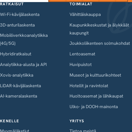
RATKAISUT
TOIMIALAT
Wi-Fi-kävijälaskenta
Vähittäiskauppa
3D-anturilaskenta
Kaupunkikeskustat ja älykkäät
kaupungit
Mobiiliverkkoanalytiikka
(4G/5G)
Joukkoliikenteen solmukohdat
Hybridiratkaisut
Lentoasemat
Analytiikka-alusta ja API
Huvipuistot
Xovis-analytiikka
Museot ja kulttuurikohteet
LiDAR-kävijälaskenta
Hotellit ja ravintolat
AI-kameralaskenta
Huoltoasemat ja lähikaupat
Ulko- ja DOOH-mainonta
KENELLE
YRITYS
Myymäläketjut
Tietoa meistä