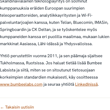
Skandinavialainen teknologiayritys on solminut
kumppanuuksia eräiden Euroopan suurimpien
teleoperaattoreiden, analytiikkayritysten ja Wi-Fi-
palveluntarjoajien kanssa, kuten Telian, Bluecomin, IMASin,
Springboardin ja CK Deltan, ja se työskentelee myös
kumppaneiden kanssa eri puolilla maailmaa, mukaan lukien
markkinat Aasiassa, Lähi-idässä ja Yhdysvalloissa.
Yhtiö perustettiin vuonna 2011, ja sen päämaja sijaitsee
Tukholmassa, Ruotsissa. Jos haluat tietää lisää Bumbee
Labsista ja siitä, miten se on sitoutunut tietosuojaan
korkeimpien standardien mukaisesti, käy osoitteessa
www.bumbeelabs.com
ja seuraa yhtiötä
LinkedInissä
.
← Takaisin uutisiin