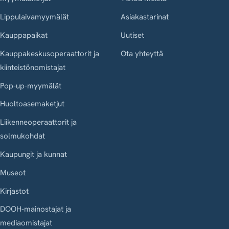
Lippulaivamyymälät
Asiakastarinat
Kauppapaikat
Uutiset
Kauppakeskusoperaattorit ja
Ota yhteyttä
kiinteistönomistajat
Pop-up-myymälät
Huoltoasemaketjut
Liikenneoperaattorit ja
solmukohdat
Kaupungit ja kunnat
Museot
Kirjastot
DOOH-mainostajat ja
mediaomistajat