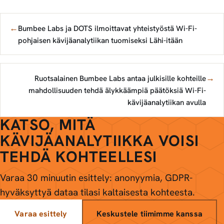
←
Bumbee Labs ja DOTS ilmoittavat yhteistyöstä Wi-Fi-
pohjaisen kävijäanalytiikan tuomiseksi Lähi-itään
→
Ruotsalainen Bumbee Labs antaa julkisille kohteille
mahdollisuuden tehdä älykkäämpiä päätöksiä Wi-Fi-
kävijäanalytiikan avulla
KATSO, MITÄ
KÄVIJÄANALYTIIKKA VOISI
TEHDÄ KOHTEELLESI
Varaa 30 minuutin esittely: anonyymia, GDPR-
hyväksyttyä dataa tilasi kaltaisesta kohteesta.
Varaa esittely
Keskustele tiimimme kanssa