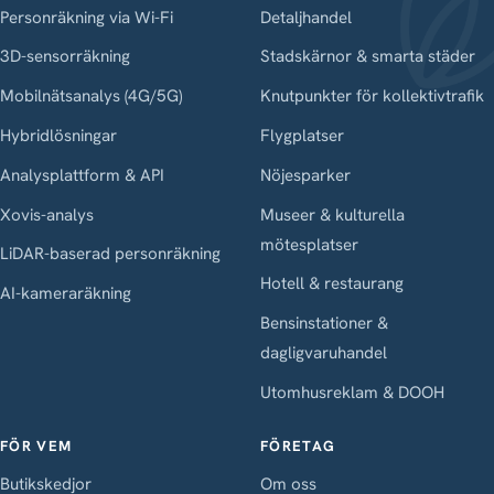
Personräkning via Wi-Fi
Detaljhandel
3D-sensorräkning
Stadskärnor & smarta städer
Mobilnätsanalys (4G/5G)
Knutpunkter för kollektivtrafik
Hybridlösningar
Flygplatser
Analysplattform & API
Nöjesparker
Xovis-analys
Museer & kulturella
mötesplatser
LiDAR-baserad personräkning
Hotell & restaurang
AI-kameraräkning
Bensinstationer &
dagligvaruhandel
Utomhusreklam & DOOH
FÖR VEM
FÖRETAG
Butikskedjor
Om oss