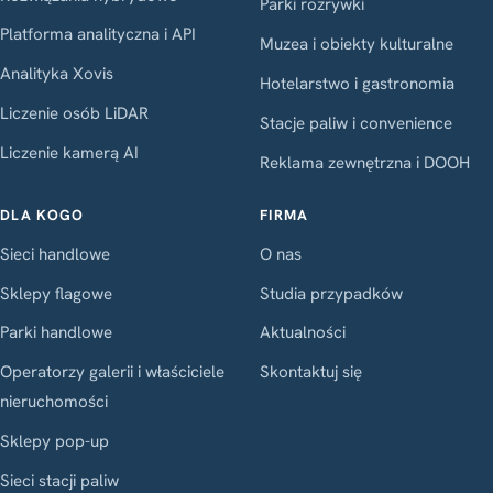
Parki rozrywki
Platforma analityczna i API
Muzea i obiekty kulturalne
Analityka Xovis
Hotelarstwo i gastronomia
Liczenie osób LiDAR
Stacje paliw i convenience
Liczenie kamerą AI
Reklama zewnętrzna i DOOH
DLA KOGO
FIRMA
Sieci handlowe
O nas
Sklepy flagowe
Studia przypadków
Parki handlowe
Aktualności
Operatorzy galerii i właściciele
Skontaktuj się
nieruchomości
Sklepy pop-up
Sieci stacji paliw