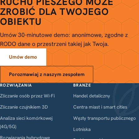
RUCHU PIESZEGO MOŻE
ZROBIĆ DLA TWOJEGO
OBIEKTU
Umów 30-minutowe demo: anonimowe, zgodne z
RODO dane o przestrzeni takiej jak Twoja.
Umów demo
Porozmawiaj z naszym zespołem
ROZWIĄZANIA
BRANŻE
Zliczanie osób przez Wi-Fi
Handel detaliczny
Zliczanie czujnikiem 3D
Centra miast i smart cities
Analiza sieci komórkowej
Węzły transportu publicznego
(4G/5G)
Lotniska
Rozwiązania hybrydowe