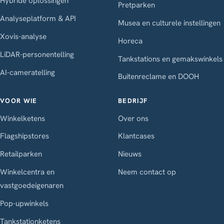
Hybride oplossingen
Pretparken
Analyseplatform & API
Musea en culturele instellingen
Xovis-analyse
Horeca
LiDAR-personentelling
Tankstations en gemakswinkels
AI-cameratelling
Buitenreclame en DOOH
VOOR WIE
BEDRIJF
Winkelketens
Over ons
Flagshipstores
Klantcases
Retailparken
Nieuws
Winkelcentra en
Neem contact op
vastgoedeigenaren
Pop-upwinkels
Tankstationketens