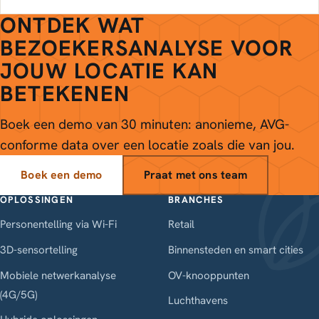
ONTDEK WAT
BEZOEKERSANALYSE VOOR
JOUW LOCATIE KAN
BETEKENEN
Boek een demo van 30 minuten: anonieme, AVG-
conforme data over een locatie zoals die van jou.
Boek een demo
Praat met ons team
OPLOSSINGEN
BRANCHES
Personentelling via Wi-Fi
Retail
3D-sensortelling
Binnensteden en smart cities
Mobiele netwerkanalyse
OV-knooppunten
(4G/5G)
Luchthavens