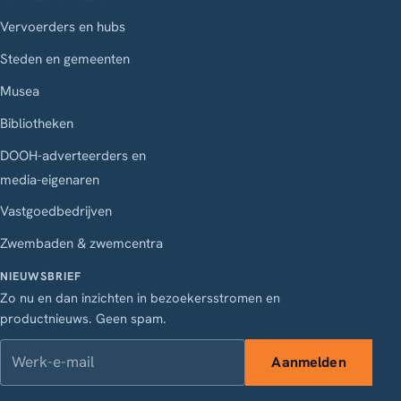
Vervoerders en hubs
Steden en gemeenten
Musea
Bibliotheken
DOOH-adverteerders en
media-eigenaren
Vastgoedbedrijven
Zwembaden & zwemcentra
NIEUWSBRIEF
Zo nu en dan inzichten in bezoekersstromen en
productnieuws. Geen spam.
Werk-e-mail
Aanmelden