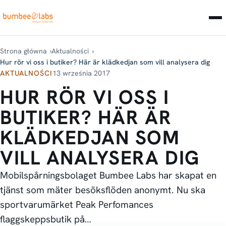
Strona główna
Aktualności
Hur rör vi oss i butiker? Här är klädkedjan som vill analysera dig
AKTUALNOŚCI
13 września 2017
HUR RÖR VI OSS I
BUTIKER? HÄR ÄR
KLÄDKEDJAN SOM
VILL ANALYSERA DIG
Mobilspårningsbolaget Bumbee Labs har skapat en
tjänst som mäter besöksflöden anonymt. Nu ska
sportvarumärket Peak Perfomances
flaggskeppsbutik på…