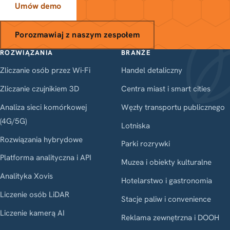
Umów demo
Porozmawiaj z naszym zespołem
ROZWIĄZANIA
BRANŻE
Zliczanie osób przez Wi-Fi
Handel detaliczny
Zliczanie czujnikiem 3D
Centra miast i smart cities
Analiza sieci komórkowej
Węzły transportu publicznego
(4G/5G)
Lotniska
Rozwiązania hybrydowe
Parki rozrywki
Platforma analityczna i API
Muzea i obiekty kulturalne
Analityka Xovis
Hotelarstwo i gastronomia
Liczenie osób LiDAR
Stacje paliw i convenience
Liczenie kamerą AI
Reklama zewnętrzna i DOOH