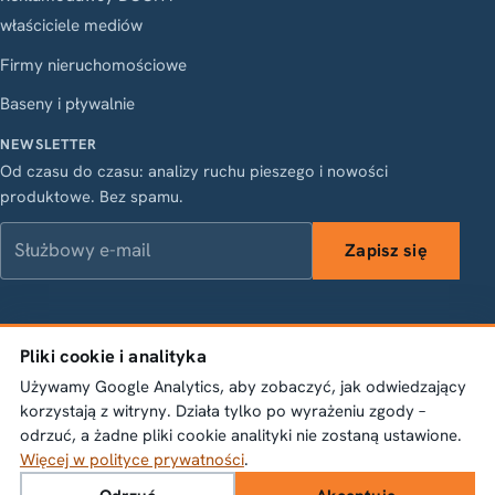
właściciele mediów
Firmy nieruchomościowe
Baseny i pływalnie
NEWSLETTER
Od czasu do czasu: analizy ruchu pieszego i nowości
produktowe. Bez spamu.
Służbowy e-mail
Zapisz się
LinkedIn
Instagram
Facebook
X
Pliki cookie i analityka
Vasagatan 28, 111 20 Stockholm · Org.nr 556845-1198 ·
Używamy Google Analytics, aby zobaczyć, jak odwiedzający
info@bumbeelabs.se
korzystają z witryny. Działa tylko po wyrażeniu zgody –
odrzuć, a żadne pliki cookie analityki nie zostaną ustawione.
© 2026 Bumbee Labs AB. Wszelkie prawa zastrzeżone.
Więcej w polityce prywatności
.
Polityka prywatności
Ustawienia plików cookie