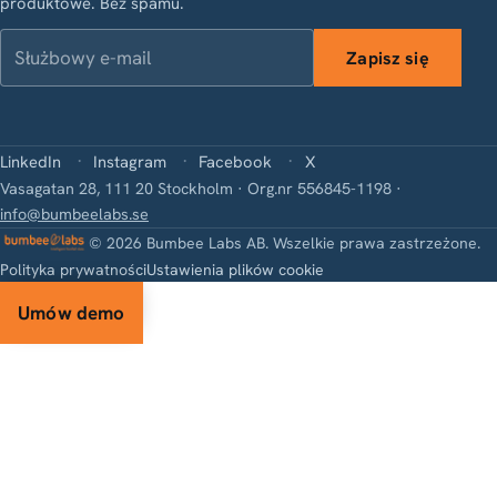
produktowe. Bez spamu.
Służbowy e-mail
Zapisz się
LinkedIn
Instagram
Facebook
X
Vasagatan 28, 111 20 Stockholm · Org.nr 556845-1198 ·
info@bumbeelabs.se
© 2026 Bumbee Labs AB. Wszelkie prawa zastrzeżone.
Polityka prywatności
Ustawienia plików cookie
Umów demo