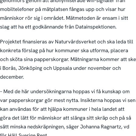
genomförs genom att anonymiserade wifi-signaler från
mobiltelefoner på mätplatsen fångas upp och visar hur
människor rör sig i området. Mätmetoden är ensam i sitt
slag att ha ett godkännande från Datainspektionen.
Projektet finansieras av Naturvårdsverket och ska leda till
konkreta förslag på hur kommuner ska utforma, placera
och sköta sina papperskorgar. Mätningarna kommer att ske
i Borås, Jönköping och Uppsala under november och
december.
– Med de här undersökningarna hoppas vi få kunskap om
var papperskorgar gör mest nytta. Insikterna hoppas vi sen
kan användas för att hjälpa kommuner i hela landet att
göra det lätt för människor att slänga sitt skräp och på så
sätt minska nedskräpningen, säger Johanna Ragnartz, vd
för Håll Sverige Rent.