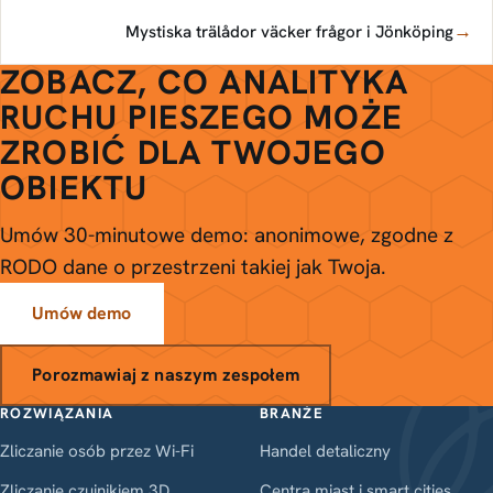
→
Mystiska trälådor väcker frågor i Jönköping
ZOBACZ, CO ANALITYKA
RUCHU PIESZEGO MOŻE
ZROBIĆ DLA TWOJEGO
OBIEKTU
Umów 30-minutowe demo: anonimowe, zgodne z
RODO dane o przestrzeni takiej jak Twoja.
Umów demo
Porozmawiaj z naszym zespołem
ROZWIĄZANIA
BRANŻE
Zliczanie osób przez Wi-Fi
Handel detaliczny
Zliczanie czujnikiem 3D
Centra miast i smart cities