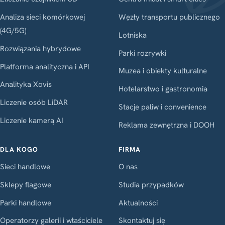
Analiza sieci komórkowej
Węzły transportu publicznego
(4G/5G)
Lotniska
Rozwiązania hybrydowe
Parki rozrywki
Platforma analityczna i API
Muzea i obiekty kulturalne
Analityka Xovis
Hotelarstwo i gastronomia
Liczenie osób LiDAR
Stacje paliw i convenience
Liczenie kamerą AI
Reklama zewnętrzna i DOOH
DLA KOGO
FIRMA
Sieci handlowe
O nas
Sklepy flagowe
Studia przypadków
Parki handlowe
Aktualności
Operatorzy galerii i właściciele
Skontaktuj się