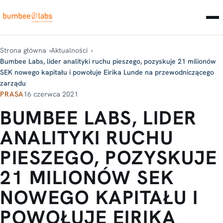
Strona główna
Aktualności
Bumbee Labs, lider analityki ruchu pieszego, pozyskuje 21 milionów
SEK nowego kapitału i powołuje Eirika Lunde na przewodniczącego
zarządu
PRASA
16 czerwca 2021
BUMBEE LABS, LIDER
ANALITYKI RUCHU
PIESZEGO, POZYSKUJE
21 MILIONÓW SEK
NOWEGO KAPITAŁU I
POWOŁUJE EIRIKA