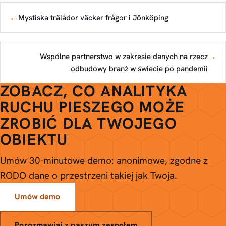
←
Mystiska trälådor väcker frågor i Jönköping
→
Wspólne partnerstwo w zakresie danych na rzecz
odbudowy branż w świecie po pandemii
ZOBACZ, CO ANALITYKA
RUCHU PIESZEGO MOŻE
ZROBIĆ DLA TWOJEGO
OBIEKTU
Umów 30-minutowe demo: anonimowe, zgodne z
RODO dane o przestrzeni takiej jak Twoja.
Umów demo
Porozmawiaj z naszym zespołem