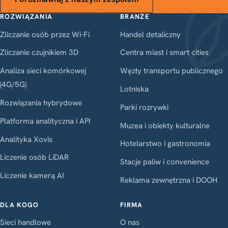
ROZWIĄZANIA
BRANŻE
Zliczanie osób przez Wi-Fi
Handel detaliczny
Zliczanie czujnikiem 3D
Centra miast i smart cities
Analiza sieci komórkowej
Węzły transportu publicznego
(4G/5G)
Lotniska
Rozwiązania hybrydowe
Parki rozrywki
Platforma analityczna i API
Muzea i obiekty kulturalne
Analityka Xovis
Hotelarstwo i gastronomia
Liczenie osób LiDAR
Stacje paliw i convenience
Liczenie kamerą AI
Reklama zewnętrzna i DOOH
DLA KOGO
FIRMA
Sieci handlowe
O nas