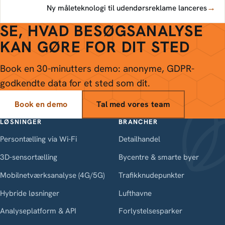
→
Ny måleteknologi til udendørsreklame lanceres
SE, HVAD BESØGSANALYSE
KAN GØRE FOR DIT STED
Book en 30-minutters demo: anonyme, GDPR-
godkendte data for et sted som dit.
Book en demo
Tal med vores team
LØSNINGER
BRANCHER
Persontælling via Wi-Fi
Detailhandel
3D-sensortælling
Bycentre & smarte byer
Mobilnetværksanalyse (4G/5G)
Trafikknudepunkter
Hybride løsninger
Lufthavne
Analyseplatform & API
Forlystelsesparker