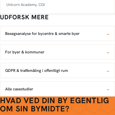
Unicorn Academy, CGI
UDFORSK MERE
Besøgsanalyse for bycentre & smarte byer
→
For byer & kommuner
→
GDPR & trafikmåling i offentligt rum
→
Alle casestudier
→
HVAD VED DIN BY EGENTLIG
OM SIN BYMIDTE?