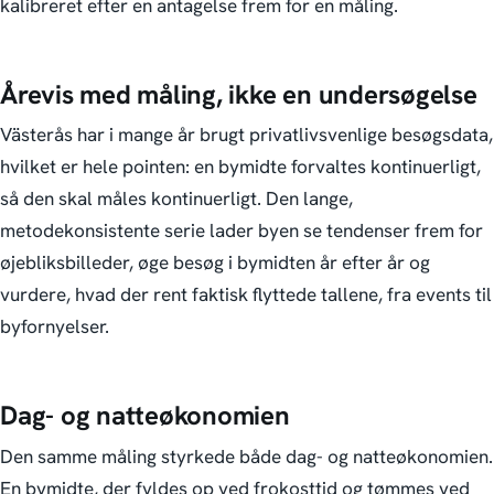
kalibreret efter en antagelse frem for en måling.
Årevis med måling, ikke en undersøgelse
Västerås har i mange år brugt privatlivsvenlige besøgsdata,
hvilket er hele pointen: en bymidte forvaltes kontinuerligt,
så den skal måles kontinuerligt. Den lange,
metodekonsistente serie lader byen se tendenser frem for
øjebliksbilleder, øge besøg i bymidten år efter år og
vurdere, hvad der rent faktisk flyttede tallene, fra events til
byfornyelser.
Dag- og natteøkonomien
Den samme måling styrkede både dag- og natteøkonomien.
En bymidte, der fyldes op ved frokosttid og tømmes ved