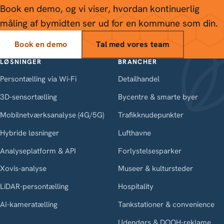
Book en demo, og vi viser, hvordan kontinuerlig
måling af bymidten ser ud for en kommune som din.
Book en demo
Tal med vores team
LØSNINGER
BRANCHER
Persontælling via Wi-Fi
Detailhandel
3D-sensortælling
Bycentre & smarte byer
Mobilnetværksanalyse (4G/5G)
Trafikknudepunkter
Hybride løsninger
Lufthavne
Analyseplatform & API
Forlystelsesparker
Xovis-analyse
Museer & kultursteder
LiDAR-persontælling
Hospitality
AI-kameratælling
Tankstationer & convenience
Udendørs & DOOH-reklame