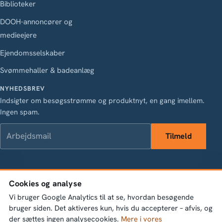
Biblioteker
DOOH-annoncører og
medieejere
Ejendomsselskaber
Svømmehaller & badeanlæg
NYHEDSBREV
Indsigter om besøgsstrømme og produktnyt, en gang imellem.
Ingen spam.
Arbejdsmail
Tilmeld
LinkedIn
Instagram
Facebook
X
Cookies og analyse
Vasagatan 28, 111 20 Stockholm · Org.nr 556845-1198 ·
Vi bruger Google Analytics til at se, hvordan besøgende
info@bumbeelabs.se
bruger siden. Det aktiveres kun, hvis du accepterer – afvis, og
der sættes ingen analysecookies.
Mere i vores
© 2026 Bumbee Labs AB. Alle rettigheder forbeholdes.